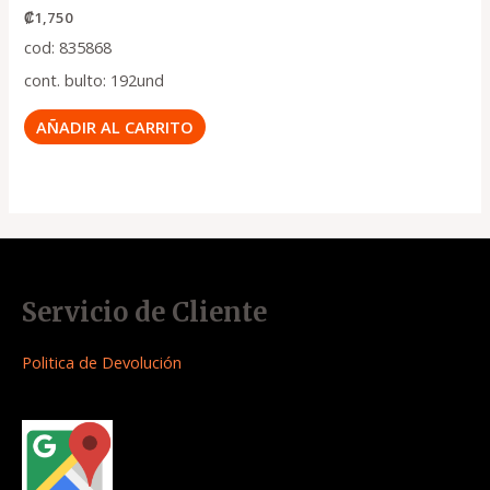
₡
1,750
cod: 835868
cont. bulto: 192und
AÑADIR AL CARRITO
Servicio de Cliente
Politica de Devolución