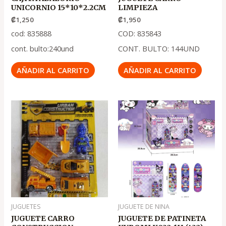
UNICORNIO 15*10*2.2CM
LIMPIEZA
₡
1,250
₡
1,950
cod: 835888
COD: 835843
cont. bulto:240und
CONT. BULTO: 144UND
AÑADIR AL CARRITO
AÑADIR AL CARRITO
El
El
precio
precio
original
actual
era:
es:
.
.
₡900
₡600
JUGUETES
JUGUETE DE NINA
JUGUETE CARRO
JUGUETE DE PATINETA