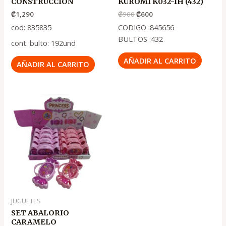
CONSTRUCCION
KUROMI K032-1H (432)
₡
1,290
₡
900
₡
600
cod: 835835
CODIGO :845656
BULTOS :432
cont. bulto: 192und
AÑADIR AL CARRITO
AÑADIR AL CARRITO
JUGUETES
SET ABALORIO
CARAMELO