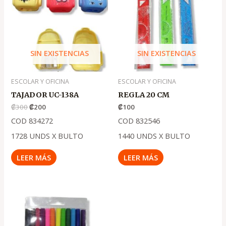
era:
es:
.
.
₡300
₡200
SIN EXISTENCIAS
SIN EXISTENCIAS
ESCOLAR Y OFICINA
ESCOLAR Y OFICINA
TAJADOR UC-138A
REGLA 20 CM
₡
300
₡
200
₡
100
COD 834272
COD 832546
1728 UNDS X BULTO
1440 UNDS X BULTO
LEER MÁS
LEER MÁS