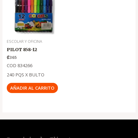
ESCOLAR Y OFICINA
PILOT 858-12
₡
365
COD 834266
240 PQS X BULTO
AÑADIR AL CARRITO