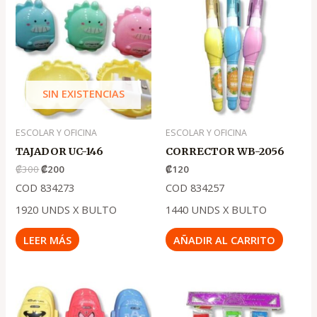
precio
precio
original
actual
era:
es:
.
.
₡300
₡200
SIN EXISTENCIAS
ESCOLAR Y OFICINA
ESCOLAR Y OFICINA
TAJADOR UC-146
CORRECTOR WB-2056
₡
300
₡
200
₡
120
COD 834273
COD 834257
1920 UNDS X BULTO
1440 UNDS X BULTO
LEER MÁS
AÑADIR AL CARRITO
El
El
precio
precio
original
actual