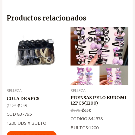
Productos relacionados
El
El
El
El
precio
precio
precio
precio
original
actual
original
actual
era:
es:
era:
es:
.
.
.
.
₡325
₡215
₡975
₡650
BELLEZA
BELLEZA
PRENSAS PELO KUROMI
COLA DE 4PCS
12PCS(1200)
₡
325
₡
215
₡
975
₡
650
COD 837795
CODIGO:844578
1200 UDS X BULTO
BULTOS:1200