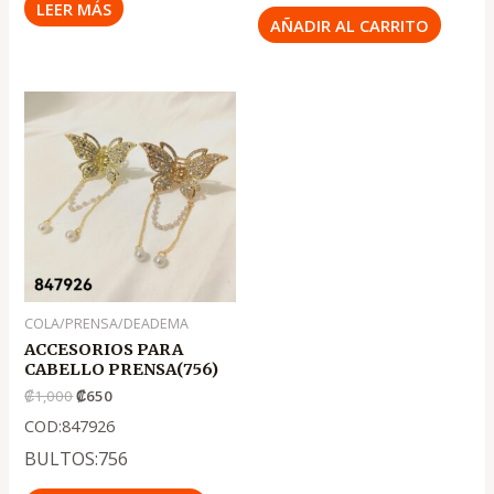
LEER MÁS
AÑADIR AL CARRITO
El
El
precio
precio
original
actual
era:
es:
.
.
₡1,000
₡650
COLA/PRENSA/DEADEMA
ACCESORIOS PARA
CABELLO PRENSA(756)
₡
1,000
₡
650
COD:847926
BULTOS:756