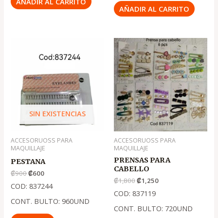
AÑADIR AL CARRITO
AÑADIR AL CARRITO
El
El
El
El
precio
precio
precio
precio
original
actual
original
actual
era:
es:
era:
es:
.
.
.
.
₡900
₡600
₡1,800
₡1,250
SIN EXISTENCIAS
ACCESORUOSS PARA
ACCESORUOSS PARA
MAQUILLAJE
MAQUILLAJE
PRENSAS PARA
PESTANA
CABELLO
₡
900
₡
600
₡
1,800
₡
1,250
COD: 837244
COD: 837119
CONT. BULTO: 960UND
CONT. BULTO: 720UND