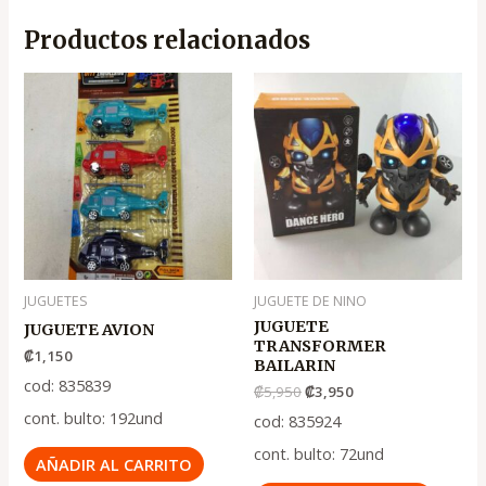
Productos relacionados
El
El
precio
precio
original
actual
era:
es:
.
.
₡5,950
₡3,950
JUGUETES
JUGUETE DE NINO
JUGUETE
JUGUETE AVION
TRANSFORMER
₡
1,150
BAILARIN
cod: 835839
₡
5,950
₡
3,950
cont. bulto: 192und
cod: 835924
cont. bulto: 72und
AÑADIR AL CARRITO