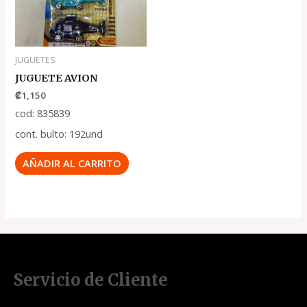
JUGUETES
JUGUETE AVION
₡
1,150
cod: 835839
cont. bulto: 192und
AÑADIR AL CARRITO
Servicio de Cliente