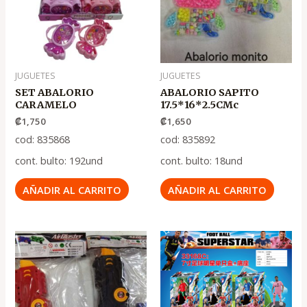
JUGUETES
JUGUETES
SET ABALORIO
ABALORIO SAPITO
CARAMELO
17.5*16*2.5CMc
₡
1,750
₡
1,650
cod: 835868
cod: 835892
cont. bulto: 192und
cont. bulto: 18und
AÑADIR AL CARRITO
AÑADIR AL CARRITO
El
El
precio
precio
original
actual
era:
es:
.
.
₡4,250
₡2,850