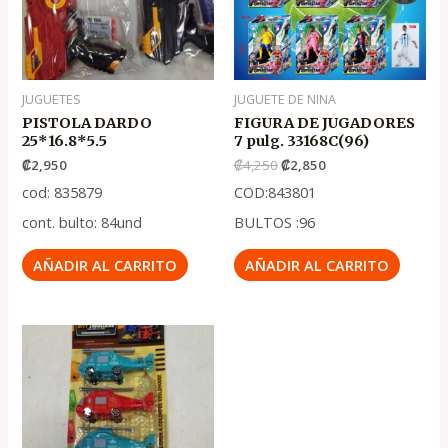
JUGUETES
JUGUETE DE NINA
PISTOLA DARDO
FIGURA DE JUGADORES
25*16.8*5.5
7 pulg. 33168C(96)
₡
2,950
₡
4,250
₡
2,850
cod: 835879
COD:843801
cont. bulto: 84und
BULTOS :96
AÑADIR AL CARRITO
AÑADIR AL CARRITO