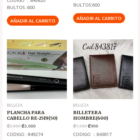
CODIGO ：843820
BULTOS:600
BULTOS :600
AÑADIR AL CARRITO
AÑADIR AL CARRITO
El
El
El
El
precio
precio
precio
precio
original
actual
original
actual
era:
es:
era:
es:
.
.
.
.
₡3,950
₡3,000
₡1,350
₡900
BELLEZA
BELLEZA
PLANCHA PARA
BILLETERA
CABELLO RE-2519(50)
HOMBRE(600)
₡
3,950
₡
3,000
₡
1,350
₡
900
CODIGO : 849274
CODIGO ：843817