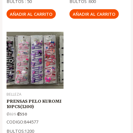
BULTOS : 50
BULTOS :600
AÑADIR AL CARRITO
AÑADIR AL CARRITO
El
El
precio
precio
original
actual
era:
es:
.
.
₡825
₡550
BELLEZA
PRENSAS PELO KUROMI
10PCS(1200)
₡
825
₡
550
CODIGO:844577
BULTOS:1200