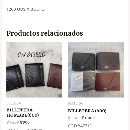
1200 UDS X BULTO
Productos relacionados
El
El
El
El
precio
precio
precio
precio
original
actual
original
actual
era:
es:
era:
es:
.
.
.
.
₡1,350
₡900
₡1,500
₡1,000
BELLEZA
BELLEZA
BILLETERA
BILLETERA (600)
HOMBRE(600)
₡
1,500
₡
1,000
₡
1,350
₡
900
COD:847713