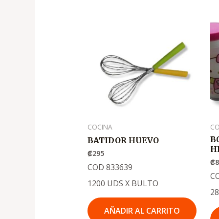
COCINA
CO
B
BATIDOR HUEVO
H
₡
295
₡
COD 833639
C
1200 UDS X BULTO
2
AÑADIR AL CARRITO