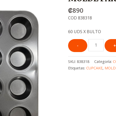
₡
890
COD 838318
60 UDS X BULTO
SKU:
838318
Categoría:
C
Etiquetas:
CUPCAKE
,
MOLD