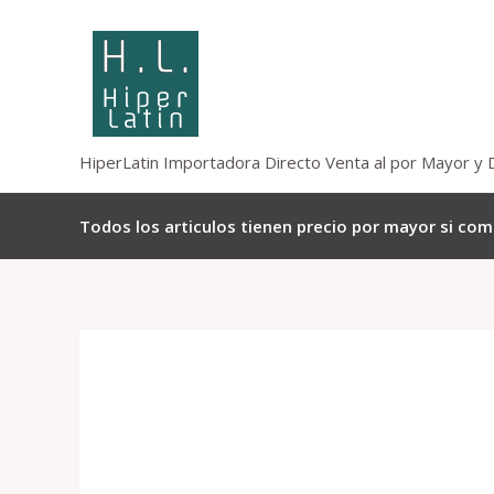
Omitir
e
ir
al
contenido
HiperLatin Importadora Directo Venta al por Mayor y 
Todos los articulos tienen precio por mayor si co