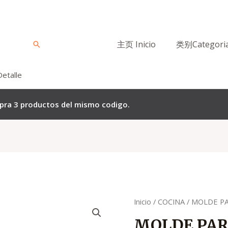
主页 Inicio
类别Categori
Buscar
Detalle
mpra 3 productos del mismo codigo.
Quantity
Inicio
/
COCINA
/ MOLDE P
MOLDE PAR