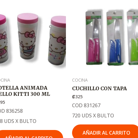
CINA
COCINA
OTELLA ANIMADA
CUCHILLO CON TAPA
ELLO KITTI 300 ML
₡
325
895
COD 831267
OD 836258
720 UDS X BULTO
88 UDS X BULTO
AÑADIR AL CARRITO