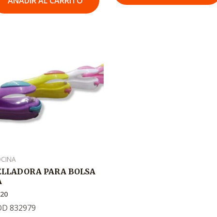
AÑADIR AL CARRITO
CINA
ELLADORA PARA BOLSA
A
720
OD 832979