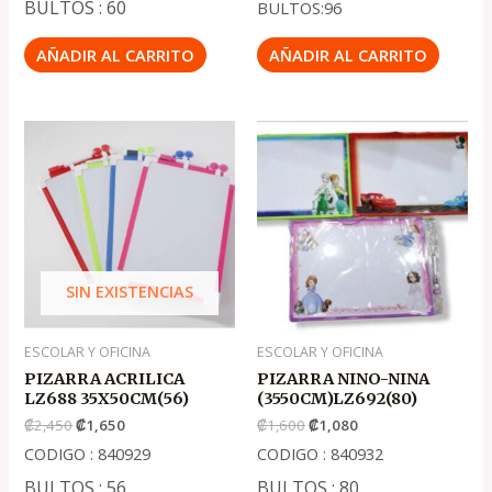
BULTOS : 60
BULTOS:96
AÑADIR AL CARRITO
AÑADIR AL CARRITO
El
El
El
El
precio
precio
precio
precio
original
actual
original
actual
era:
es:
era:
es:
.
.
.
.
₡2,450
₡1,650
₡1,600
₡1,080
SIN EXISTENCIAS
ESCOLAR Y OFICINA
ESCOLAR Y OFICINA
PIZARRA ACRILICA
PIZARRA NINO-NINA
LZ688 35X50CM(56)
(3550CM)LZ692(80)
₡
2,450
₡
1,650
₡
1,600
₡
1,080
CODIGO : 840929
CODIGO : 840932
BULTOS : 56
BULTOS : 80