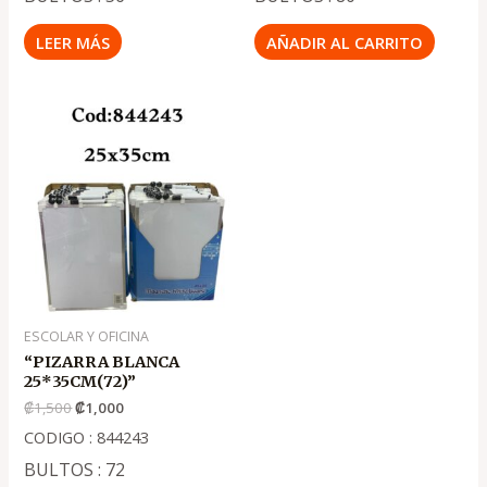
LEER MÁS
AÑADIR AL CARRITO
El
El
precio
precio
original
actual
era:
es:
.
.
₡1,500
₡1,000
ESCOLAR Y OFICINA
“PIZARRA BLANCA
25*35CM(72)”
₡
1,500
₡
1,000
CODIGO : 844243
BULTOS : 72