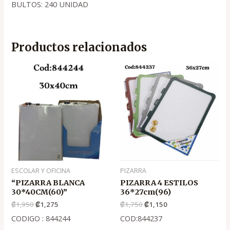
BULTOS: 240 UNIDAD
Productos relacionados
El
El
El
El
precio
precio
precio
precio
original
actual
original
actual
era:
es:
era:
es:
.
.
.
.
₡1,950
₡1,275
₡1,750
₡1,150
ESCOLAR Y OFICINA
PIZARRA
“PIZARRA BLANCA
PIZARRA 4 ESTILOS
30*40CM(60)”
36*27cm(96)
₡
1,950
₡
1,275
₡
1,750
₡
1,150
CODIGO : 844244
COD:844237