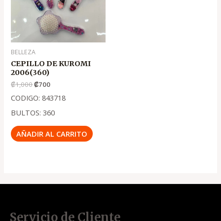
BELLEZA
CEPILLO DE KUROMI
2006(360)
₡
1,000
₡
700
CODIGO: 843718
BULTOS: 360
AÑADIR AL CARRITO
Servicio de Cliente