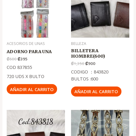
.
.
.
.
₡600
₡395
₡1,350
₡900
ACESORIOS DE UNAS
BELLEZA
BILLETERA
ADORNO PARA UNA
HOMBRE(600)
₡
600
₡
395
₡
1,350
₡
900
COD 837855
CODIGO ：843820
720 UDS X BULTO
BULTOS :600
AÑADIR AL CARRITO
AÑADIR AL CARRITO
El
El
El
El
precio
precio
precio
precio
original
actual
original
actual
era:
es:
era:
es:
.
.
.
.