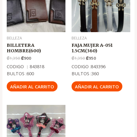
₡1,350
₡900
₡1,350
₡950
BELLEZA
BELLEZA
BILLETERA
FAJA MUJER A-051
HOMBRE(600)
1.5CM(360)
₡
1,350
₡
900
₡
1,350
₡
950
CODIGO ：843818
CODIGO :843396
BULTOS :600
BULTOS :360
AÑADIR AL CARRITO
AÑADIR AL CARRITO
El
El
precio
precio
original
actual
era:
es:
.
.
₡1,000
₡700