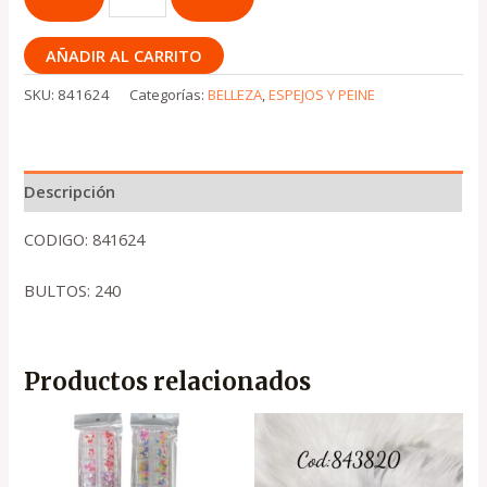
AÑADIR AL CARRITO
SKU:
841624
Categorías:
BELLEZA
,
ESPEJOS Y PEINE
Descripción
CODIGO: 841624
BULTOS: 240
Productos relacionados
El
El
El
El
precio
precio
precio
precio
original
actual
original
actual
era:
es:
era:
es: