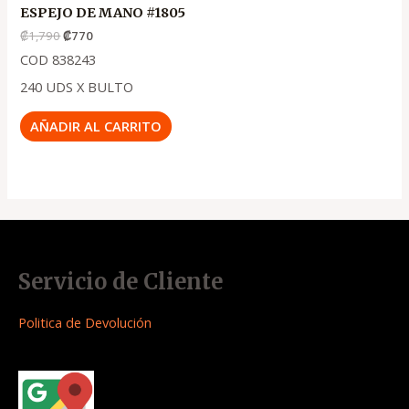
ESPEJO DE MANO #1805
₡
1,790
₡
770
COD 838243
240 UDS X BULTO
AÑADIR AL CARRITO
Servicio de Cliente
Politica de Devolución