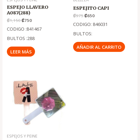
ESPEJO LLAVERO
ESPEJITO CAPI
A087(288)
₡
975
₡
650
₡
1,150
₡
750
CODIGO: 846031
CODIGO :841467
BULTOS:
BULTOS :288
AÑADIR AL CARRITO
LEER MÁS
El
El
precio
precio
original
actual
era:
es:
.
.
₡1,790
₡770
ESPEJOS Y PEINE