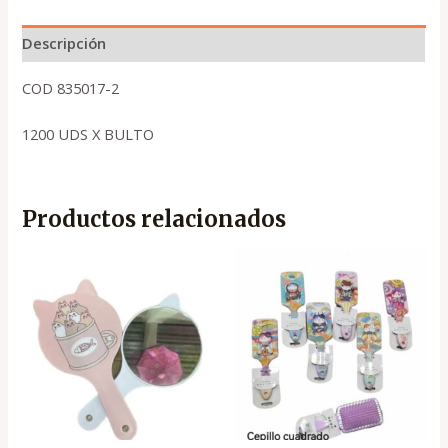
Descripción
COD 835017-2
1200 UDS X BULTO
Productos relacionados
El
El
precio
precio
original
actual
era:
es:
.
.
₡2,290
₡770