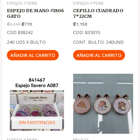
ESPEJOS Y PEINE
ESPEJOS Y PEINE
ESPEJO DE MANO #1806
CEPILLO CUADRADO
GATO
7*22CM
₡
2,290
₡
770
₡
1,150
COD 838242
COD: 835010
240 UDS X BULTO
CONT. BULTO: 240UND
AÑADIR AL CARRITO
AÑADIR AL CARRITO
El
El
El
El
precio
precio
precio
precio
original
actual
original
actual
era:
es:
era:
es:
.
.
.
.
₡1,150
₡750
₡975
₡650
SIN EXISTENCIAS
ESPEJOS Y PEINE
BELLEZA