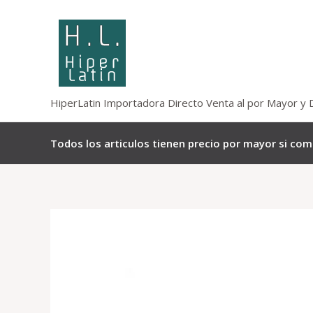
Omitir
e
ir
al
contenido
HiperLatin Importadora Directo Venta al por Mayor y 
Todos los articulos tienen precio por mayor si co