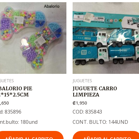
GUETES
JUGUETES
BALORIO PIE
JUGUETE CARRO
2*15*2.5CM
LIMPIEZA
,650
₡
1,950
d: 835896
COD: 835843
nt.bulto: 180und
CONT. BULTO: 144UND