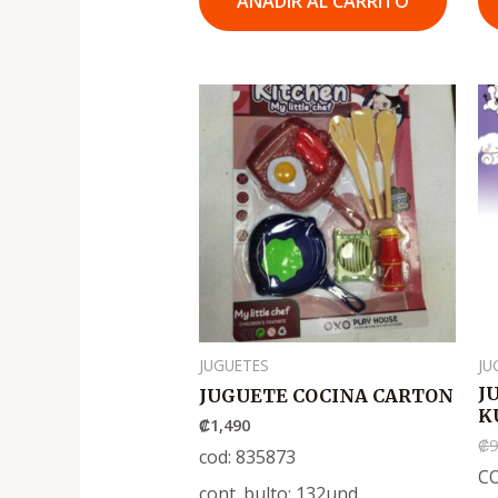
AÑADIR AL CARRITO
JUGUETES
JU
J
JUGUETE COCINA CARTON
K
₡
1,490
₡
cod: 835873
CO
cont. bulto: 132und