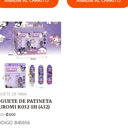
AÑADIR AL CARRITO
AÑADIR AL CARRITO
El
El
precio
precio
original
actual
era:
es:
.
.
₡900
₡600
GUETE DE NINA
UGUETE DE PATINETA
UROMI K032-1H (432)
900
₡
600
DIGO :845656