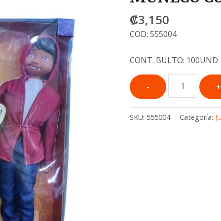
₡
3,150
COD: 555004
CONT. BULTO: 100UND
SKU:
555004
Categoría:
J