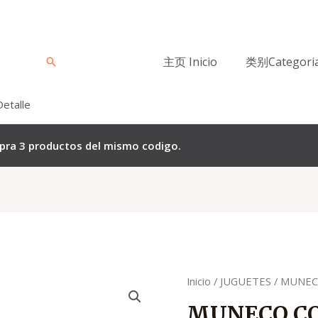
主页 Inicio
类别Categori
Buscar
Detalle
mpra 3 productos del mismo codigo.
Quantity
Inicio
/
JUGUETES
/ MUNEC
MUNECO C