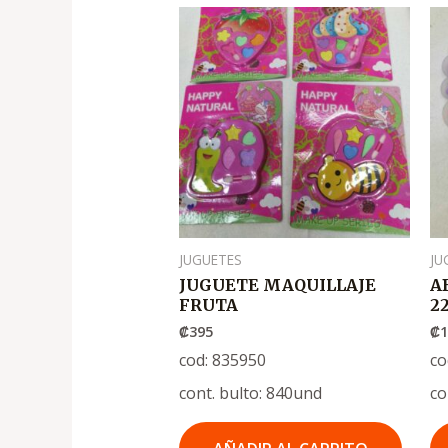
JUGUETES
JU
JUGUETE MAQUILLAJE
A
FRUTA
2
₡
395
₡
1
cod: 835950
co
cont. bulto: 840und
co