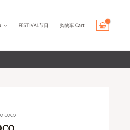
a
FESTIVAL节日
购物车 Cart
O COCO
OCO