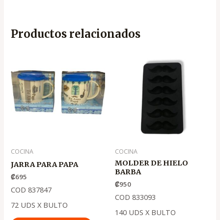
Productos relacionados
COCINA
COCINA
MOLDER DE HIELO
JARRA PARA PAPA
BARBA
₡
695
₡
950
COD 837847
COD 833093
72 UDS X BULTO
140 UDS X BULTO