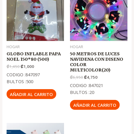
era:
es:
era:
es:
.
.
.
.
₡1,450
₡1,000
₡6,950
₡4,750
HOGAR
HOGAR
GLOBO INFLABLE PAPA
50 METROS DE LUCES
NOEL 150*80 (500)
NAVIDENA CON DISENO
COLOR
₡
1,450
₡
1,000
MULTICOLOR(20)
CODIGO :847097
₡
6,950
₡
4,750
BULTOS :500
CODIGO :847021
BULTOS :20
AÑADIR AL CARRITO
AÑADIR AL CARRITO
El
El
precio
precio