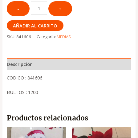
AÑADIR AL CARRITO
SKU:
841606
Categoría:
MEDIAS
Descripción
CODIGO : 841606
BULTOS : 1200
Productos relacionados
El
El
El
El
precio
precio
precio
precio