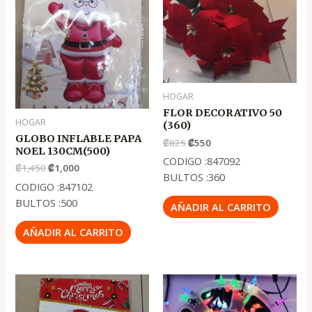
original
actual
original
actual
era:
es:
era:
es:
.
.
.
.
₡1,450
₡1,000
₡825
₡550
HOGAR
FLOR DECORATIVO 50
HOGAR
(360)
GLOBO INFLABLE PAPA
₡
825
₡
550
NOEL 130CM(500)
CODIGO :847092
₡
1,450
₡
1,000
BULTOS :360
CODIGO :847102
BULTOS :500
AÑADIR AL CARRITO
AÑADIR AL CARRITO
El
El
El
El
precio
precio
precio
precio
original
actual
original
actual