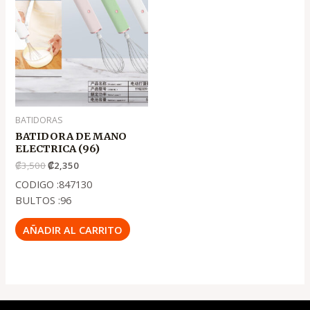
original
actual
era:
es:
.
.
₡3,500
₡2,350
BATIDORAS
BATIDORA DE MANO
ELECTRICA (96)
₡
3,500
₡
2,350
CODIGO :847130
BULTOS :96
AÑADIR AL CARRITO