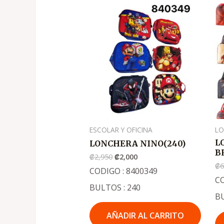
El
El
precio
precio
original
actual
era:
es:
.
.
₡2,950
₡2,000
ESCOLAR Y OFICINA
LO
L
LONCHERA NINO(240)
B
₡
2,950
₡
2,000
₡
CODIGO : 8400349
C
BULTOS : 240
B
AÑADIR AL CARRITO