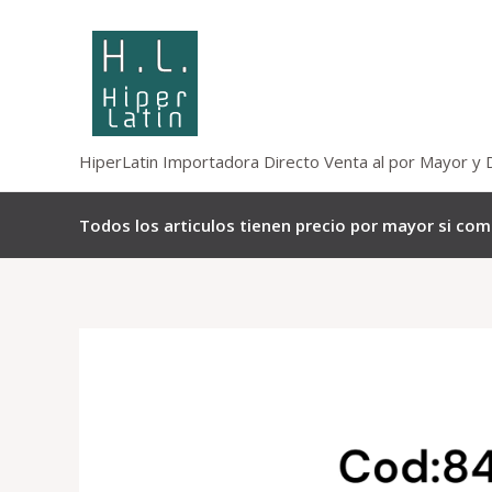
Omitir
e
ir
al
contenido
HiperLatin Importadora Directo Venta al por Mayor y 
Todos los articulos tienen precio por mayor si co