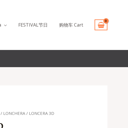
a
FESTIVAL节日
购物车 Cart
/
LONCHERA
/ LONCERA 3D
D