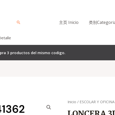
主页 Inicio
类别Categori
Buscar
Detalle
mpra 3 productos del mismo codigo.
Quantity
Inicio
/
ESCOLAR Y OFICINA
LONCERA 3