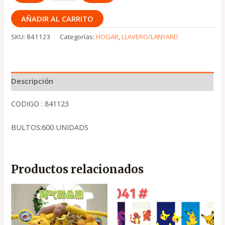
AÑADIR AL CARRITO
SKU:
841123
Categorías:
HOGAR
,
LLAVERO/LANYARD
Descripción
CODIGO : 841123
BULTOS:600 UNIDADS
Productos relacionados
El
El
El
El
precio
precio
precio
precio
original
actual
original
actual
era:
es:
era:
es:
.
.
.
.