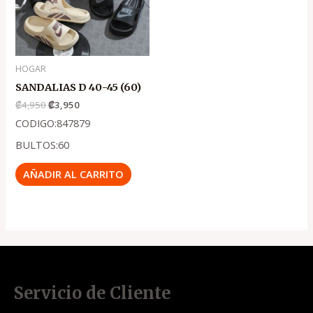
HOGAR
SANDALIAS D 40-45 (60)
₡
4,950
₡
3,950
CODIGO:847879
BULTOS:60
AÑADIR AL CARRITO
Servicio de Cliente