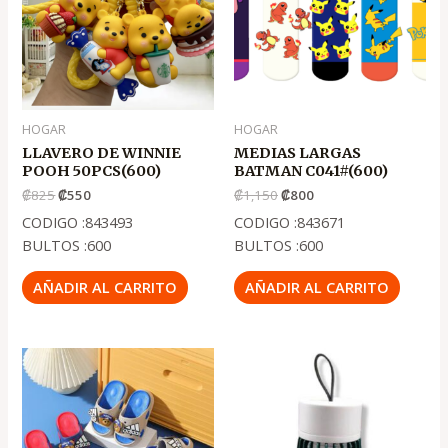
₡825
₡550
₡1,150
₡800
HOGAR
HOGAR
LLAVERO DE WINNIE
MEDIAS LARGAS
POOH 50PCS(600)
BATMAN C041#(600)
₡
825
₡
550
₡
1,150
₡
800
CODIGO :843493
CODIGO :843671
BULTOS :600
BULTOS :600
AÑADIR AL CARRITO
AÑADIR AL CARRITO
El
El
precio
precio
original
actual
era:
es:
.
.
₡2,650
₡2,150