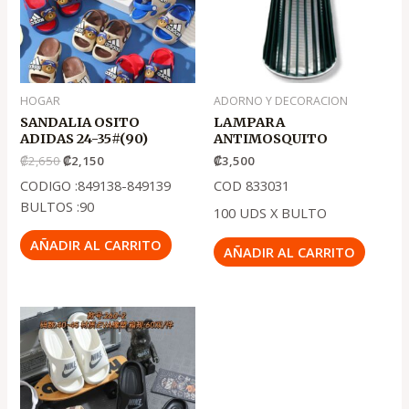
HOGAR
ADORNO Y DECORACION
SANDALIA OSITO
LAMPARA
ADIDAS 24-35#(90)
ANTIMOSQUITO
₡
2,650
₡
2,150
₡
3,500
CODIGO :849138-849139
COD 833031
BULTOS :90
100 UDS X BULTO
AÑADIR AL CARRITO
AÑADIR AL CARRITO
El
El
precio
precio
original
actual
era:
es:
.
.
₡4,950
₡3,950