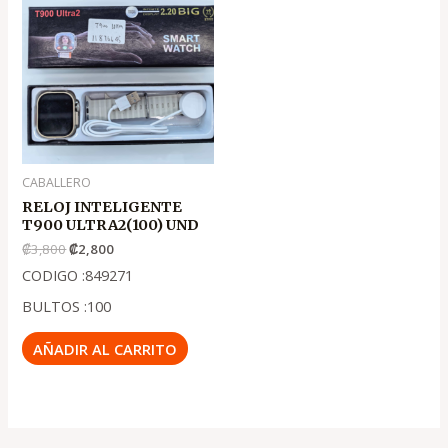
original
actual
era:
es:
.
.
₡3,800
₡2,800
CABALLERO
RELOJ INTELIGENTE
T900 ULTRA2(100) UND
₡
3,800
₡
2,800
CODIGO :849271
BULTOS :100
AÑADIR AL CARRITO