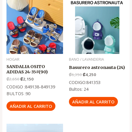
precio
precio
precio
precio
original
actual
original
actual
era:
es:
era:
es:
.
.
.
.
₡2,650
₡2,150
₡6,350
₡4,250
HOGAR
BANO / LAVANDERIA
SANDALIA OSITO
Basurero astronauta (24)
ADIDAS 24-35#(90)
₡
6,350
₡
4,250
₡
2,650
₡
2,150
CODIGO:841353
CODIGO :849138-849139
Bultos: 24
BULTOS :90
AÑADIR AL CARRITO
AÑADIR AL CARRITO
El
El
precio
precio