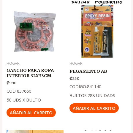
HOGAR
HOGAR
GANCHO PARA ROPA
PEGAMENTO AB
INTERIOR 32X33CM
₡
250
₡
990
CODIGO:841140
COD 837656
BULTOS:288 UNIDADS
50 UDS X BULTO
AÑADIR AL CARRITO
AÑADIR AL CARRITO
El
El
El
El