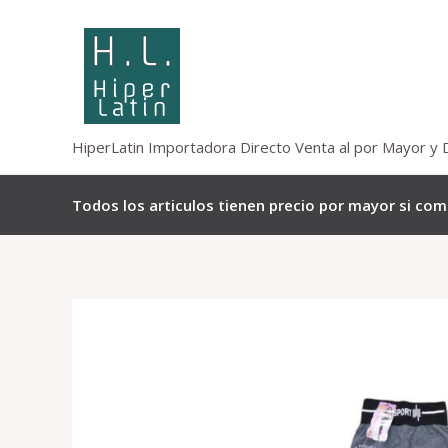
Omitir
e
ir
al
contenido
HiperLatin Importadora Directo Venta al por Mayor y 
Todos los articulos tienen precio por mayor si co