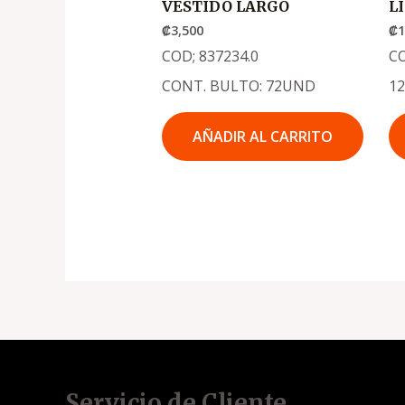
VESTIDO LARGO
L
₡
3,500
₡
1
COD; 837234.0
C
CONT. BULTO: 72UND
1
AÑADIR AL CARRITO
Servicio de Cliente