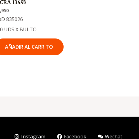
ICRA 13493
,950
OD 835026
20 UDS X BULTO
AÑADIR AL CARRITO
Instagram
Facebook
Wechat