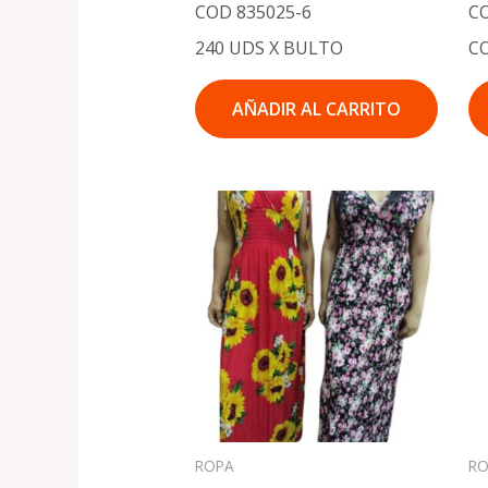
COD 835025-6
CO
240 UDS X BULTO
C
AÑADIR AL CARRITO
ROPA
R