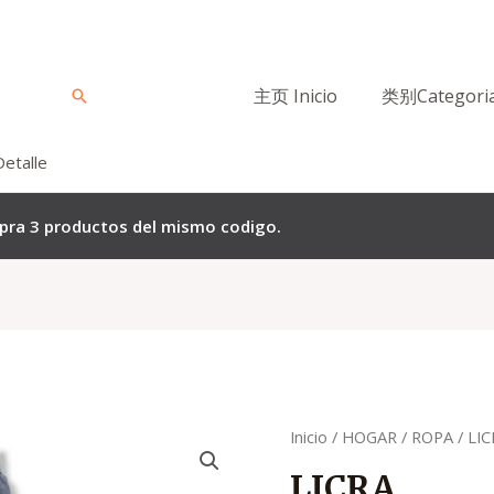
主页 Inicio
类别Categori
Buscar
Detalle
mpra 3 productos del mismo codigo.
Quantity
Inicio
/
HOGAR
/
ROPA
/ LI
LICRA