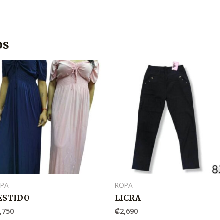
os
OPA
ROPA
ESTIDO
LICRA
,750
₡
2,690