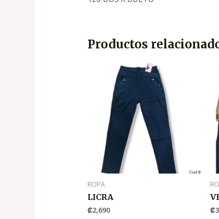
Productos relacionad
ROPA
R
LICRA
V
₡
2,690
₡
3