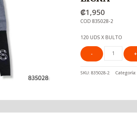
₡
1,950
COD 835028-2
120 UDS X BULTO
SKU:
835028-2
Categoría