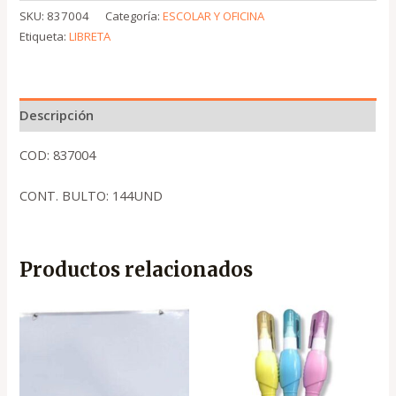
SKU:
837004
Categoría:
ESCOLAR Y OFICINA
Etiqueta:
LIBRETA
Descripción
COD: 837004
CONT. BULTO: 144UND
Productos relacionados
El
El
precio
precio
original
actual
era:
es:
.
.
₡2,650
₡1,790