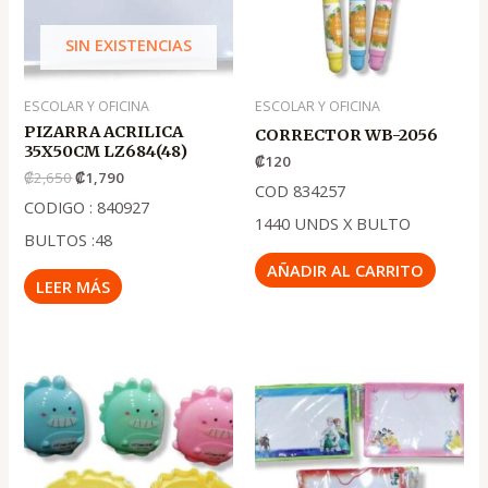
SIN EXISTENCIAS
ESCOLAR Y OFICINA
ESCOLAR Y OFICINA
PIZARRA ACRILICA
CORRECTOR WB-2056
35X50CM LZ684(48)
₡
120
₡
2,650
₡
1,790
COD 834257
CODIGO : 840927
1440 UNDS X BULTO
BULTOS :48
AÑADIR AL CARRITO
LEER MÁS
El
El
El
El
precio
precio
precio
precio
original
actual
original
actual
era:
es:
era:
es:
.
.
.
.
₡300
₡200
₡975
₡650