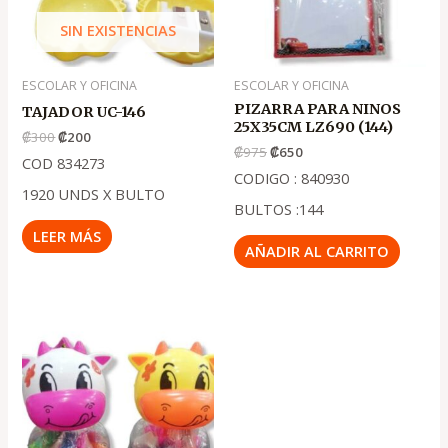
SIN EXISTENCIAS
ESCOLAR Y OFICINA
ESCOLAR Y OFICINA
PIZARRA PARA NINOS
TAJADOR UC-146
25X35CM LZ690 (144)
₡
300
₡
200
₡
975
₡
650
COD 834273
CODIGO : 840930
1920 UNDS X BULTO
BULTOS :144
LEER MÁS
AÑADIR AL CARRITO