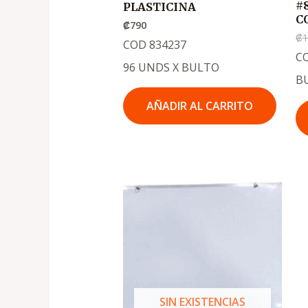
#
PLASTICINA
C
₡
790
₡
1
COD 834237
CO
96 UNDS X BULTO
BU
AÑADIR AL CARRITO
El
El
precio
precio
original
actual
era:
es:
.
.
₡2,650
₡1,790
SIN EXISTENCIAS