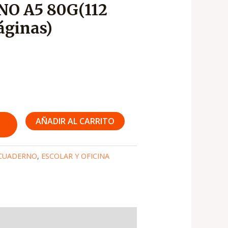
NO A5 80G(112
s:
áginas)
1,450
AÑADIR AL CARRITO
CUADERNO
,
ESCOLAR Y OFICINA