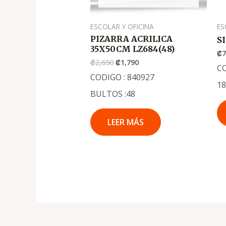
ESCOLAR Y OFICINA
ES
PIZARRA ACRILICA
S
35X50CM LZ684(48)
₡
₡
2,650
₡
1,790
C
CODIGO : 840927
1
BULTOS :48
LEER MÁS