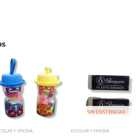
os
El
El
precio
precio
original
actual
era:
es:
.
.
₡1,450
₡950
SIN EXISTENCIAS
COLAR Y OFICINA
ESCOLAR Y OFICINA