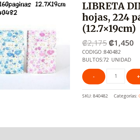
LIBRETA DI
era:
e
.
.
hojas, 224 p
₡2,175
₡
(12.7×19cm)
₡
2,175
₡
1,450
CODIGO :840482
BULTOS:72 UNIDAD
SKU:
840482
Categorías: