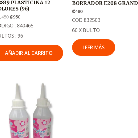
8839 PLASTICINA 12
BORRADOR E208 GRAND
OLORES (96)
₡
480
,450
₡
950
COD 832503
DIGO : 840465
60 X BULTO
LTOS : 96
LEER MÁS
AÑADIR AL CARRITO