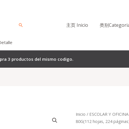
主页 Inicio
类别Categori
Buscar
Detalle
mpra 3 productos del mismo codigo.
El
El
Quantity
Inicio
/
ESCOLAR Y OFICINA
precio
p
80G(112 hojas, 224 páginas
original
a