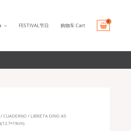
a
FESTIVAL节日
购物车 Cart
/
CUADERNO
/ LIBRETA DINO A5
recio
)(12.7×19cm)
ctual