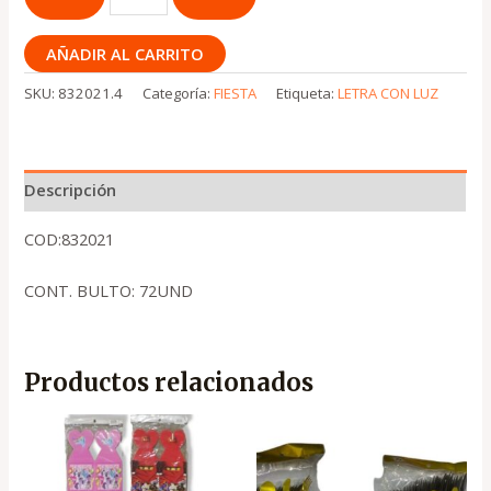
AÑADIR AL CARRITO
SKU:
832021.4
Categoría:
FIESTA
Etiqueta:
LETRA CON LUZ
Descripción
COD:832021
CONT. BULTO: 72UND
Productos relacionados
El
El
precio
precio
original
actual
era:
es: