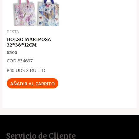
FIESTA
BOLSO MARIPOSA
32*36*12CM
₡
500
COD 834697
840 UDS X BULTO
AÑADIR AL CARRITO
Servicio de Cliente