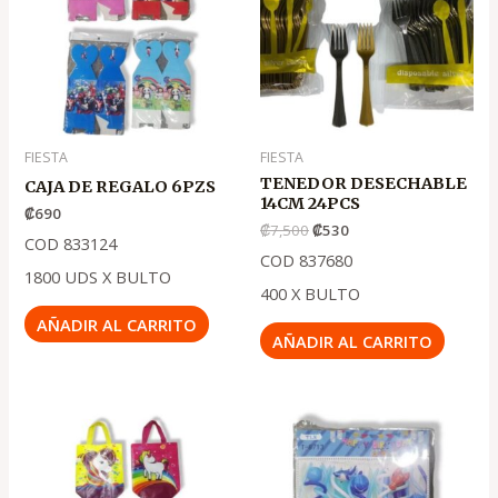
.
.
₡7,500
₡530
FIESTA
FIESTA
TENEDOR DESECHABLE
CAJA DE REGALO 6PZS
14CM 24PCS
₡
690
₡
7,500
₡
530
COD 833124
COD 837680
1800 UDS X BULTO
400 X BULTO
AÑADIR AL CARRITO
AÑADIR AL CARRITO