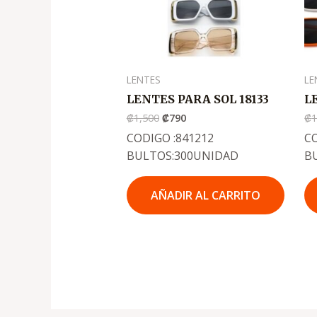
LENTES
LE
LENTES PARA SOL 18133
L
₡
1,500
₡
790
₡
1
CODIGO :841212
CO
BULTOS:300UNIDAD
B
AÑADIR AL CARRITO