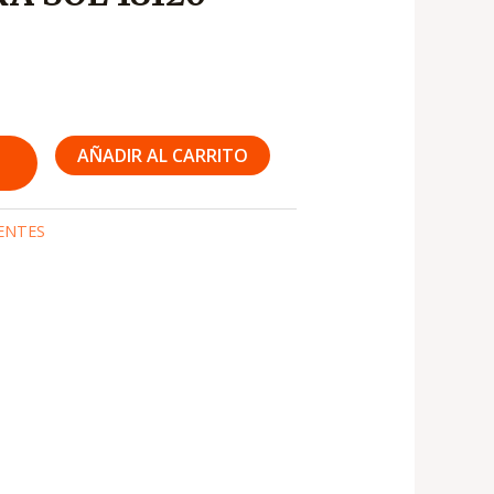
90
AÑADIR AL CARRITO
ENTES