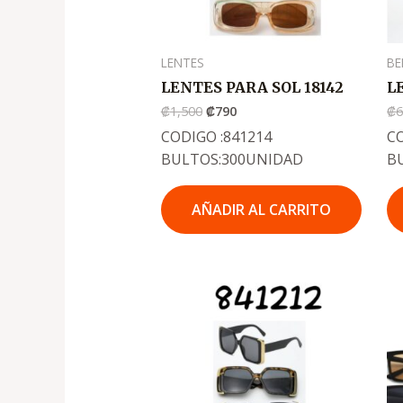
LENTES
BE
LENTES PARA SOL 18142
L
₡
1,500
₡
790
₡
CODIGO :841214
CO
BULTOS:300UNIDAD
B
AÑADIR AL CARRITO
El
El
precio
precio
original
actual
era:
es:
.
.
₡1,500
₡790