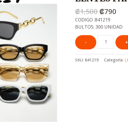
era:
es:
₡
1,500
₡
790
.
.
₡1,500
₡7
CODIGO :841219
BULTOS: 300 UNIDAD
SKU:
841219
Categoría:
L