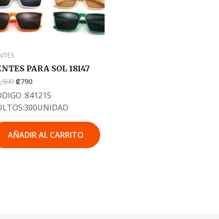
NTES
ENTES PARA SOL 18147
,500
₡
790
DIGO :841215
ULTOS:300UNIDAD
AÑADIR AL CARRITO