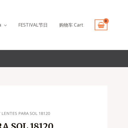
a
FESTIVAL节日
购物车 Cart
/ LENTES PARA SOL 18120
cio
A SOL 18120
ual