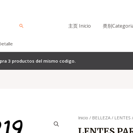
主页 Inicio
类别Categori
Buscar
Detalle
mpra 3 productos del mismo codigo.
El
El
Quantity
Inicio
/
BELLEZA
/
LENTES
precio
pre
LENTES PAR
original
act