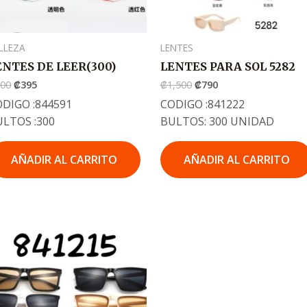
LLEZA
LENTES
ENTES DE LEER(300)
LENTES PARA SOL 5282
600
₡
395
₡
1,500
₡
790
DIGO :844591
CODIGO :841222
ULTOS :300
BULTOS: 300 UNIDAD
AÑADIR AL CARRITO
AÑADIR AL CARRITO
El
El
precio
precio
original
actual
era:
es:
.
.
₡1,500
₡790