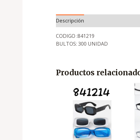
Descripción
CODIGO :841219
BULTOS: 300 UNIDAD
Productos relacionad
El
El
precio
precio
original
actual
era:
es:
.
.
₡1,500
₡790