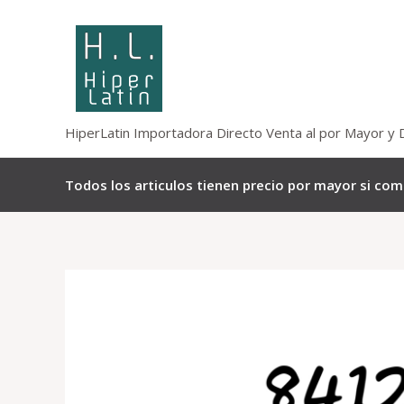
Omitir
e
ir
al
contenido
HiperLatin Importadora Directo Venta al por Mayor y 
Todos los articulos tienen precio por mayor si co