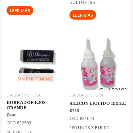
BULTOS : 96
LEER MÁS
LEER MÁS
SIN EXISTENCIAS
ESCOLAR Y OFICINA
ESCOLAR Y OFICINA
BORRADOR E208
SILICON LIQUIDO 100ML
GRANDE
₡
735
₡
480
COD 831023
COD 832503
180 UNDS X BULTO
60 X BULTO