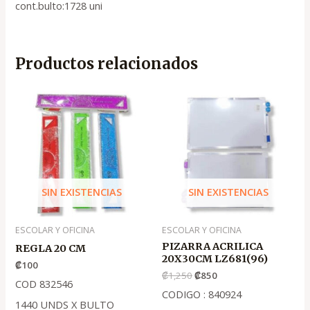
cont.bulto:1728 uni
Productos relacionados
El
El
precio
precio
original
actual
era:
es:
.
.
₡1,250
₡850
SIN EXISTENCIAS
SIN EXISTENCIAS
ESCOLAR Y OFICINA
ESCOLAR Y OFICINA
PIZARRA ACRILICA
REGLA 20 CM
20X30CM LZ681(96)
₡
100
₡
1,250
₡
850
COD 832546
CODIGO : 840924
1440 UNDS X BULTO