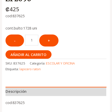
₡
425
cod:837625
cont.bulto:1728 uni
AÑADIR AL CARRITO
SKU:
837625
Categoría:
ESCOLAR Y OFICINA
Etiqueta:
lapicero raton
Descripción
cod:837625