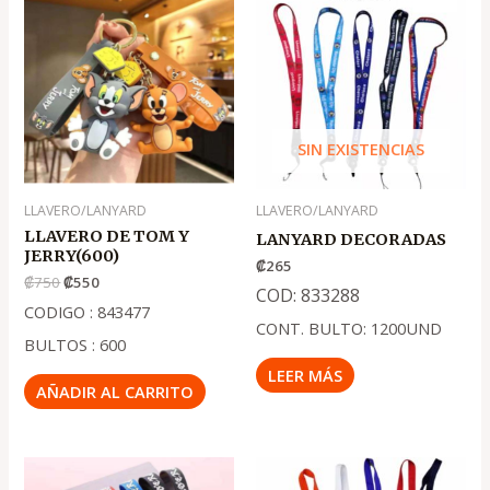
precio
precio
original
actual
era:
es:
.
.
₡750
₡550
SIN EXISTENCIAS
LLAVERO/LANYARD
LLAVERO/LANYARD
LLAVERO DE TOM Y
LANYARD DECORADAS
JERRY(600)
₡
265
₡
750
₡
550
COD: 833288
CODIGO : 843477
CONT. BULTO: 1200UND
BULTOS : 600
LEER MÁS
AÑADIR AL CARRITO
El
El
precio
precio