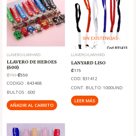
original
actual
era:
es:
.
.
₡750
₡550
SIN EXISTENCIAS
LLAVERO/LANYARD
LLAVERO/LANYARD
LLAVERO DE HEROES
LANYARD LISO
(600)
₡
175
₡
750
₡
550
COD: 831412
CODIGO : 843468
CONT. BULTO: 1000UND
BULTOS : 600
LEER MÁS
AÑADIR AL CARRITO
El
El
precio
precio
original
actual