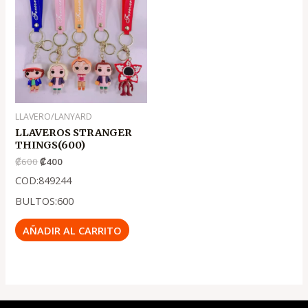
era:
es:
.
.
₡600
₡400
LLAVERO/LANYARD
LLAVEROS STRANGER
THINGS(600)
₡
600
₡
400
COD:849244
BULTOS:600
AÑADIR AL CARRITO