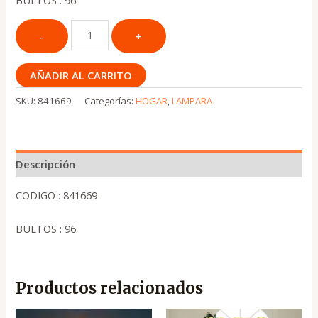
BULTOS : 96
AÑADIR AL CARRITO
SKU:
841669
Categorías:
HOGAR
,
LAMPARA
Descripción
CODIGO : 841669
BULTOS : 96
Productos relacionados
El
El
El
El