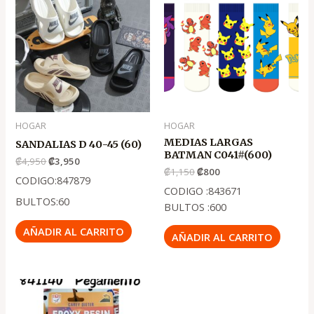
original
actual
original
actual
era:
es:
era:
es:
.
.
.
.
₡4,950
₡3,950
₡1,150
₡800
HOGAR
HOGAR
MEDIAS LARGAS
SANDALIAS D 40-45 (60)
BATMAN C041#(600)
₡
4,950
₡
3,950
₡
1,150
₡
800
CODIGO:847879
CODIGO :843671
BULTOS:60
BULTOS :600
AÑADIR AL CARRITO
AÑADIR AL CARRITO