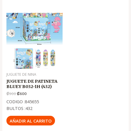
El
El
precio
precio
original
actual
era:
es:
.
.
₡900
₡600
JUGUETE DE NINA
JUGUETE DE PATINETA
BLUEY B032-1H (432)
₡
900
₡
600
CODIGO :845655
BULTOS :432
AÑADIR AL CARRITO