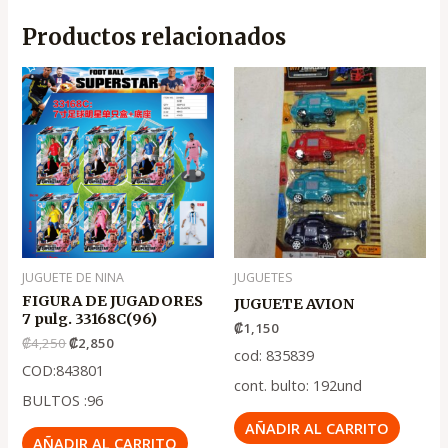
Productos relacionados
El
El
precio
precio
original
actual
era:
es:
.
.
₡4,250
₡2,850
JUGUETE DE NINA
JUGUETES
FIGURA DE JUGADORES
JUGUETE AVION
7 pulg. 33168C(96)
₡
1,150
₡
4,250
₡
2,850
cod: 835839
COD:843801
cont. bulto: 192und
BULTOS :96
AÑADIR AL CARRITO
AÑADIR AL CARRITO