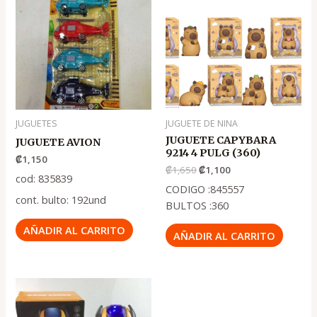
original
actual
era:
es:
.
.
₡1,650
₡1,100
JUGUETES
JUGUETE DE NINA
JUGUETE CAPYBARA
JUGUETE AVION
9214 4 PULG (360)
₡
1,150
₡
1,650
₡
1,100
cod: 835839
CODIGO :845557
cont. bulto: 192und
BULTOS :360
AÑADIR AL CARRITO
AÑADIR AL CARRITO
El
El
precio
precio
original
actual