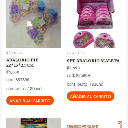
JUGUETES
JUGUETES
ABALORIO PIE
SET ABALORIO MALETA
22*15*2.5CM
₡
1,950
₡
1,650
cod: 835869
cod: 835896
cont. bulto: 192und
cont.bulto: 180und
AÑADIR AL CARRITO
AÑADIR AL CARRITO
El
El
precio
precio