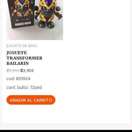
era:
es:
.
.
₡5,950
₡3,950
JUGUETE DE NINO
JUGUETE
TRANSFORMER
BAILARIN
₡
5,950
₡
3,950
cod: 835924
cont. bulto: 72und
AÑADIR AL CARRITO