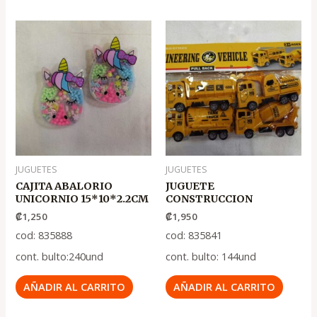
JUGUETES
JUGUETES
CAJITA ABALORIO
JUGUETE
UNICORNIO 15*10*2.2CM
CONSTRUCCION
₡
1,250
₡
1,950
cod: 835888
cod: 835841
cont. bulto:240und
cont. bulto: 144und
AÑADIR AL CARRITO
AÑADIR AL CARRITO