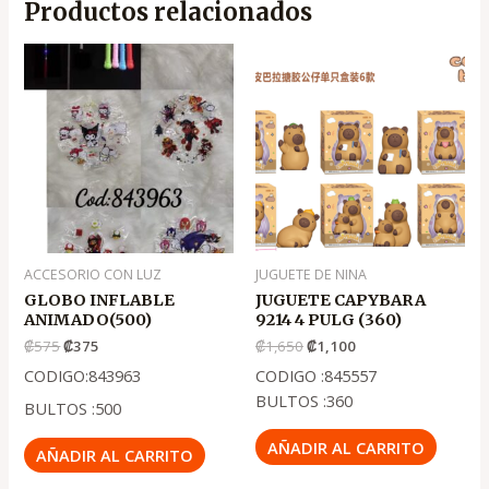
Productos relacionados
El
El
El
El
precio
precio
precio
precio
original
actual
original
actual
era:
es:
era:
es:
.
.
.
.
₡575
₡375
₡1,650
₡1,100
ACCESORIO CON LUZ
JUGUETE DE NINA
GLOBO INFLABLE
JUGUETE CAPYBARA
ANIMADO(500)
9214 4 PULG (360)
₡
575
₡
375
₡
1,650
₡
1,100
CODIGO:843963
CODIGO :845557
BULTOS :360
BULTOS :500
AÑADIR AL CARRITO
AÑADIR AL CARRITO