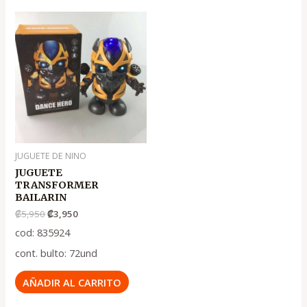
El
El
precio
precio
original
actual
era:
es:
.
.
₡5,950
₡3,950
JUGUETE DE NINO
JUGUETE
TRANSFORMER
BAILARIN
₡
5,950
₡
3,950
cod: 835924
cont. bulto: 72und
AÑADIR AL CARRITO