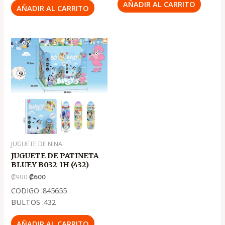
AÑADIR AL CARRITO
AÑADIR AL CARRITO
El
El
precio
precio
original
actual
era:
es:
.
.
₡900
₡600
JUGUETE DE NINA
JUGUETE DE PATINETA
BLUEY B032-1H (432)
₡
900
₡
600
CODIGO :845655
BULTOS :432
AÑADIR AL CARRITO