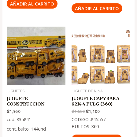
AÑADIR AL CARRITO
AÑADIR AL CARRITO
El
El
precio
precio
original
actual
era:
es:
.
.
₡1,650
₡1,100
JUGUETES
JUGUETE DE NINA
JUGUETE
JUGUETE CAPYBARA
CONSTRUCCION
9214 4 PULG (360)
₡
1,950
₡
1,650
₡
1,100
cod: 835841
CODIGO :845557
BULTOS :360
cont. bulto: 144und