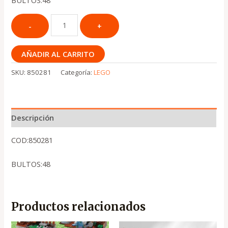
BULTOS:48
AÑADIR AL CARRITO
SKU:
850281
Categoría:
LEGO
Descripción
COD:850281
BULTOS:48
Productos relacionados
El
El
El
El