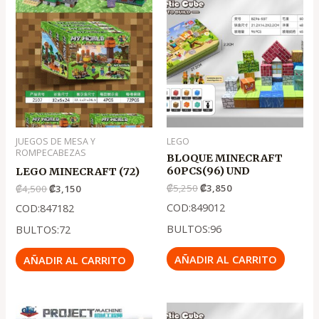
precio
precio
precio
precio
original
actual
original
actual
era:
es:
era:
es:
.
.
.
.
₡4,500
₡3,150
₡5,250
₡3,850
JUEGOS DE MESA Y
LEGO
ROMPECABEZAS
BLOQUE MINECRAFT
60PCS(96) UND
LEGO MINECRAFT (72)
₡
5,250
₡
3,850
₡
4,500
₡
3,150
COD:849012
COD:847182
BULTOS:96
BULTOS:72
AÑADIR AL CARRITO
AÑADIR AL CARRITO
El
El
El
El