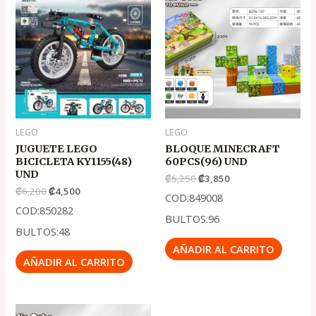
precio
precio
precio
precio
original
actual
original
actual
era:
es:
era:
es:
.
.
.
.
₡6,200
₡4,500
₡5,250
₡3,850
LEGO
LEGO
JUGUETE LEGO
BLOQUE MINECRAFT
BICICLETA KY1155(48)
60PCS(96) UND
UND
₡
5,250
₡
3,850
₡
6,200
₡
4,500
COD:849008
COD:850282
BULTOS:96
BULTOS:48
AÑADIR AL CARRITO
AÑADIR AL CARRITO
El
El