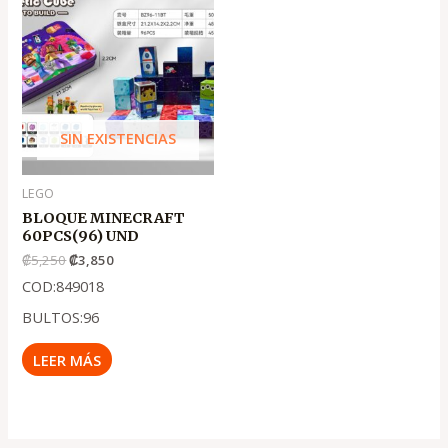
precio
precio
original
actual
era:
es:
.
.
₡5,250
₡3,850
SIN EXISTENCIAS
LEGO
BLOQUE MINECRAFT
60PCS(96) UND
₡
5,250
₡
3,850
COD:849018
BULTOS:96
LEER MÁS