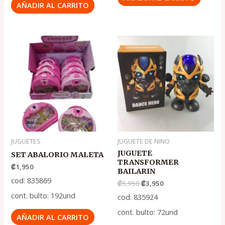
AÑADIR AL CARRITO
El
El
precio
precio
original
actual
era:
es:
.
.
₡5,950
₡3,950
JUGUETES
JUGUETE DE NINO
JUGUETE
SET ABALORIO MALETA
TRANSFORMER
₡
1,950
BAILARIN
cod: 835869
₡
5,950
₡
3,950
cont. bulto: 192und
cod: 835924
cont. bulto: 72und
AÑADIR AL CARRITO