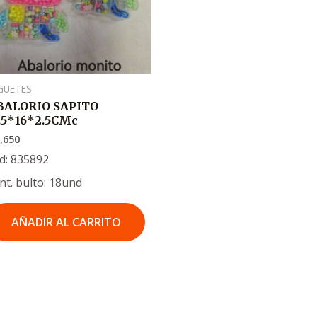
GUETES
BALORIO SAPITO
7.5*16*2.5CMc
,650
d: 835892
nt. bulto: 18und
AÑADIR AL CARRITO