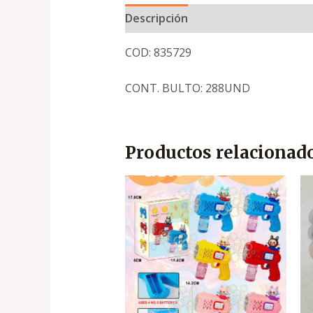
Descripción
COD: 835729
CONT. BULTO: 288UND
Productos relacionad
El
El
precio
precio
original
actual
era:
es:
.
.
₡2,550
₡1,700