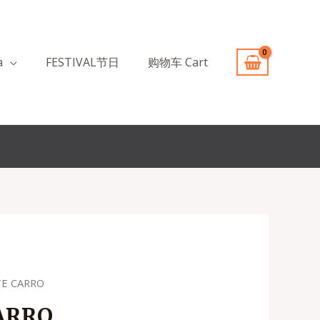
a
FESTIVAL节日
购物车 Cart
TE CARRO
ARRO