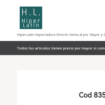
Omitir
e
ir
al
contenido
HiperLatin Importadora Directo Venta al por Mayor y 
Todos los articulos tienen precio por mayor si co