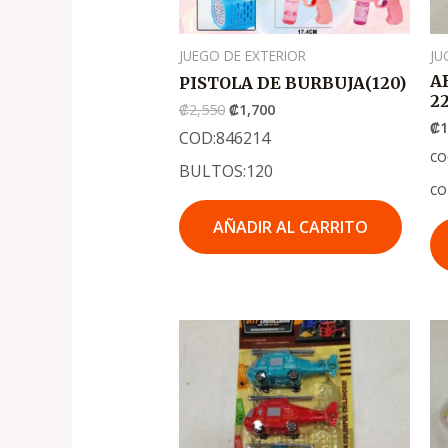
JUEGO DE EXTERIOR
JU
A
PISTOLA DE BURBUJA(120)
2
₡
2,550
₡
1,700
₡
1
COD:846214
co
BULTOS:120
co
AÑADIR AL CARRITO