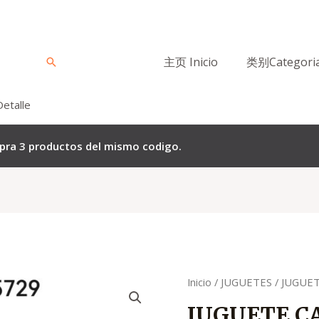
主页 Inicio
类别Categori
Buscar
Detalle
mpra 3 productos del mismo codigo.
Quantity
Inicio
/
JUGUETES
/ JUGUE
JUGUETE C