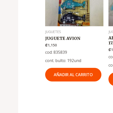
JUGUETES
JU
A
JUGUETE AVION
1
₡
1,150
₡
1
cod: 835839
co
cont. bulto: 192und
co
AÑADIR AL CARRITO