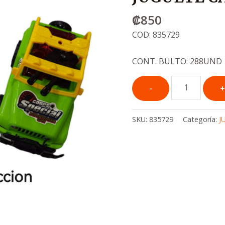
₡
850
COD: 835729
CONT. BULTO: 288UND
SKU:
835729
Categoría:
J