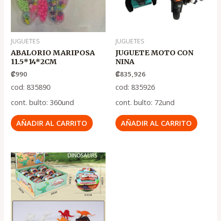
JUGUETES
JUGUETES
ABALORIO MARIPOSA
JUGUETE MOTO CON
11.5*14*2CM
NINA
₡
990
₡
835,926
cod: 835890
cod: 835926
cont. bulto: 360und
cont. bulto: 72und
AÑADIR AL CARRITO
AÑADIR AL CARRITO
El
El
precio
precio
original
actual
era:
es:
.
.
₡1,100
₡750