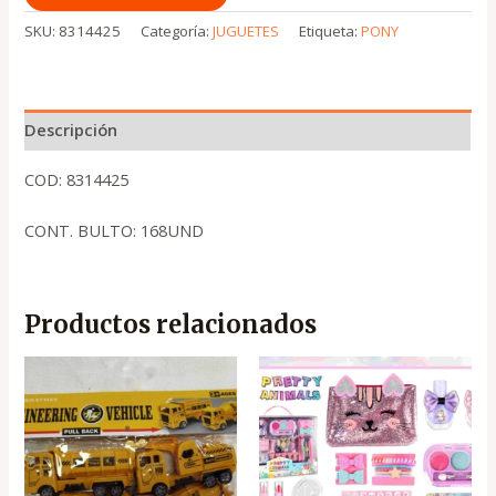
SKU:
8314425
Categoría:
JUGUETES
Etiqueta:
PONY
Descripción
COD: 8314425
CONT. BULTO: 168UND
Productos relacionados
El
El
precio
precio
original
actual
era:
es:
.
.
₡7,500
₡5,250