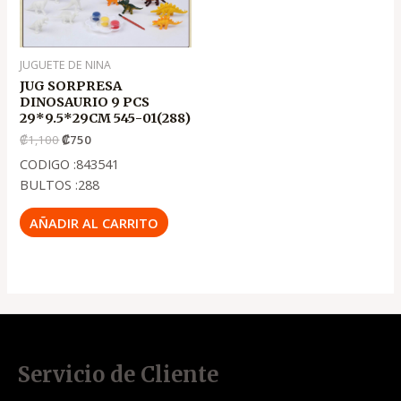
JUGUETE DE NINA
JUG SORPRESA
DINOSAURIO 9 PCS
29*9.5*29CM 545-01(288)
₡
1,100
₡
750
CODIGO :843541
BULTOS :288
AÑADIR AL CARRITO
Servicio de Cliente