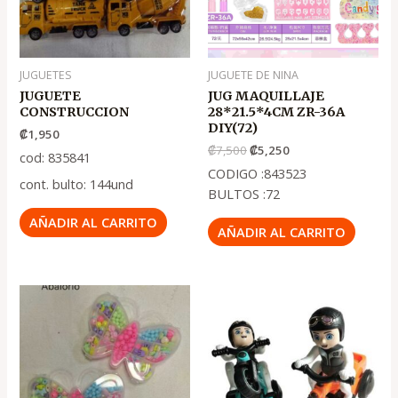
JUGUETES
JUGUETE DE NINA
JUGUETE
JUG MAQUILLAJE
CONSTRUCCION
28*21.5*4CM ZR-36A
DIY(72)
₡
1,950
₡
7,500
₡
5,250
cod: 835841
CODIGO :843523
cont. bulto: 144und
BULTOS :72
AÑADIR AL CARRITO
AÑADIR AL CARRITO