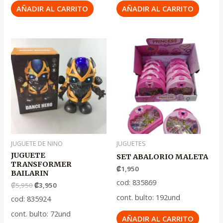
AÑADIR AL CARRITO
AÑADIR AL CARRITO
El
El
precio
precio
original
actual
era:
es:
.
.
₡5,950
₡3,950
JUGUETE DE NINO
JUGUETES
JUGUETE
SET ABALORIO MALETA
TRANSFORMER
₡
1,950
BAILARIN
cod: 835869
₡
5,950
₡
3,950
cont. bulto: 192und
cod: 835924
cont. bulto: 72und
AÑADIR AL CARRITO