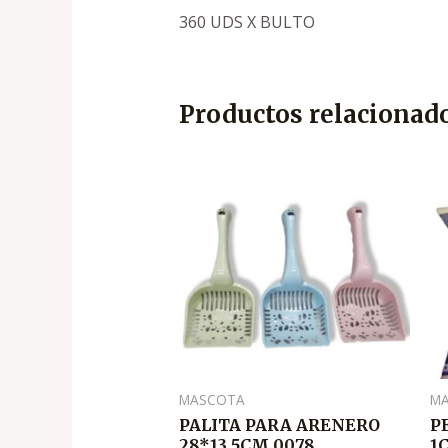
360 UDS X BULTO
Productos relacionad
MASCOTA
M
PALITA PARA ARENERO
P
28*13,5CM 0078
1