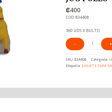
₡
400
COD 834408
360 UDS X BULTO
SKU:
834408
Categoría:
M
Etiqueta:
JUGUETE PARA M