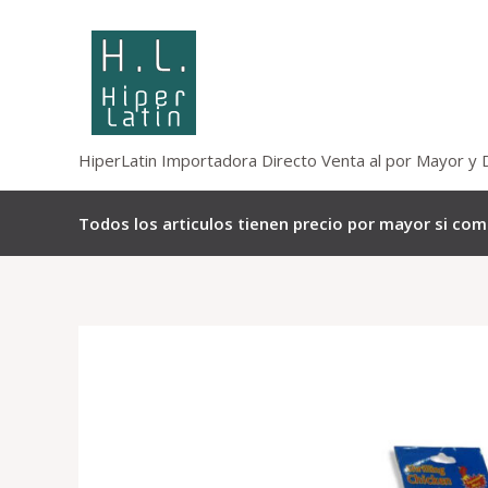
Omitir
e
ir
al
contenido
HiperLatin Importadora Directo Venta al por Mayor y 
Todos los articulos tienen precio por mayor si co