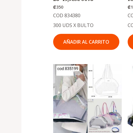
₡
350
₡
1
COD 834380
CO
300 UDS X BULTO
C
AÑADIR AL CARRITO