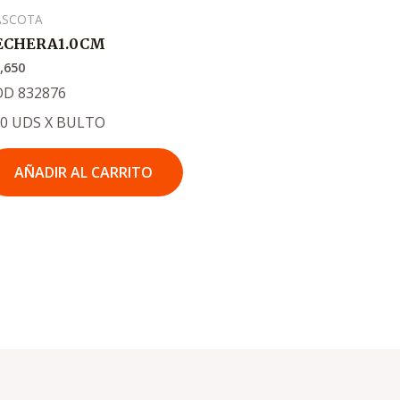
ASCOTA
ECHERA1.0CM
,650
OD 832876
00 UDS X BULTO
AÑADIR AL CARRITO