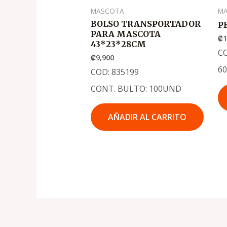
MASCOTA
M
BOLSO TRANSPORTADOR
P
PARA MASCOTA
₡
1
43*23*28CM
C
₡
9,900
6
COD: 835199
CONT. BULTO: 100UND
AÑADIR AL CARRITO