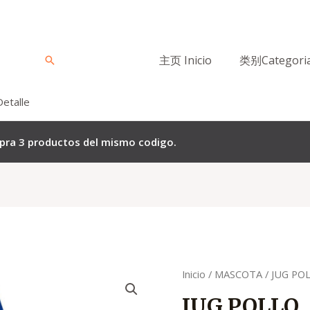
主页 Inicio
类别Categori
Buscar
Detalle
mpra 3 productos del mismo codigo.
Quantity
Inicio
/
MASCOTA
/ JUG PO
JUG POLLO