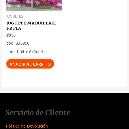
JUGUETES
JUGUETE MAQUILLAJE
FRUTA
₡
395
cod: 835950
cont. bulto: 840und
AÑADIR AL CARRITO
Servicio de Cliente
Politica de Devolución