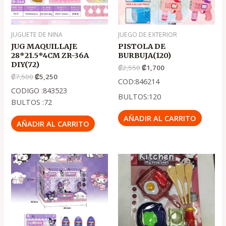
JUGUETE DE NINA
JUEGO DE EXTERIOR
JUG MAQUILLAJE
PISTOLA DE
28*21.5*4CM ZR-36A
BURBUJA(120)
DIY(72)
₡
2,550
₡
1,700
₡
7,500
₡
5,250
COD:846214
CODIGO :843523
BULTOS:120
BULTOS :72
AÑADIR AL CARRITO
AÑADIR AL CARRITO
El
El
precio
precio
original
actual
era:
es:
.
.
₡900
₡600