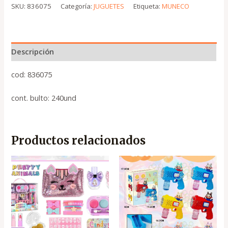
SKU:
836075
Categoría:
JUGUETES
Etiqueta:
MUNECO
Descripción
cod: 836075
cont. bulto: 240und
Productos relacionados
El
El
El
El
precio
precio
precio
precio
original
actual
original
actual
era:
es:
era:
es:
.
.
.
.
₡7,500
₡5,250
₡2,550
₡1,700