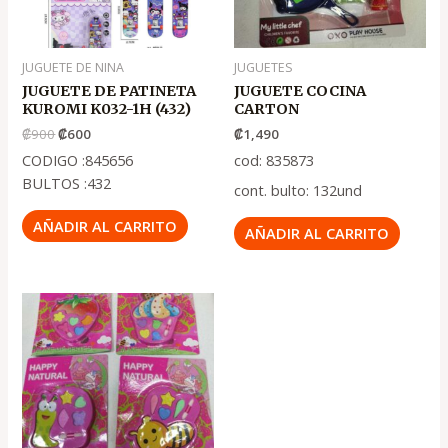
JUGUETE DE NINA
JUGUETES
JUGUETE DE PATINETA
JUGUETE COCINA
KUROMI K032-1H (432)
CARTON
₡
900
₡
600
₡
1,490
CODIGO :845656
cod: 835873
BULTOS :432
cont. bulto: 132und
AÑADIR AL CARRITO
AÑADIR AL CARRITO