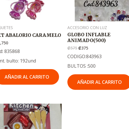
GUETES
ACCESORIO CON LUZ
GLOBO INFLABLE
ET ABALORIO CARAMELO
ANIMADO(500)
,750
₡
575
₡
375
d: 835868
CODIGO:843963
nt. bulto: 192und
BULTOS :500
AÑADIR AL CARRITO
AÑADIR AL CARRITO