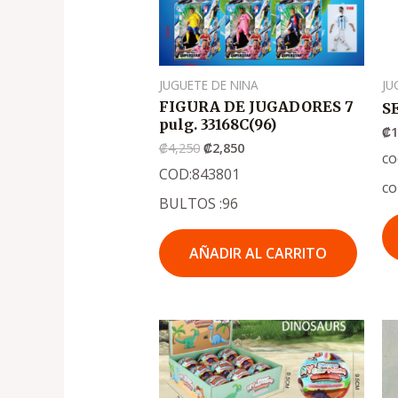
JUGUETE DE NINA
JU
FIGURA DE JUGADORES 7
S
pulg. 33168C(96)
₡
1
₡
4,250
₡
2,850
co
COD:843801
co
BULTOS :96
AÑADIR AL CARRITO
El
El
precio
precio
original
actual
era:
es:
.
.