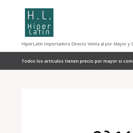
Omitir
e
ir
al
contenido
HiperLatin Importadora Directo Venta al por Mayor y 
Todos los articulos tienen precio por mayor si co