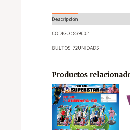
Descripción
CODIGO : 839602
BULTOS :72UNIDADS
Productos relacionad
El
El
precio
precio
original
actual
era:
es:
.
.
₡4,250
₡2,850