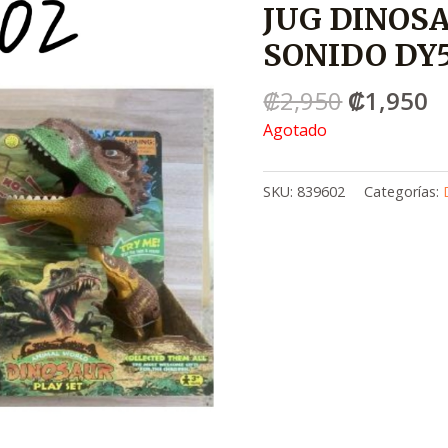
JUG DINOS
era:
e
.
.
SONIDO DY
₡2,950
₡
₡
2,950
₡
1,950
Agotado
SKU:
839602
Categorías: