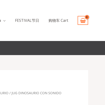
a
FESTIVAL节日
购物车 Cart
AURIO
/ JUG DINOSAURIO CON SONIDO
recio
ctual