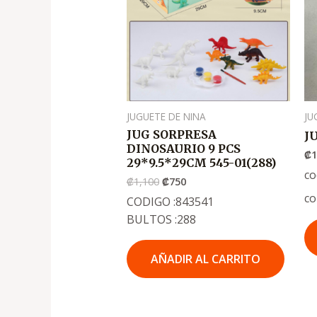
₡1,100
₡750
JUGUETE DE NINA
JU
JUG SORPRESA
J
DINOSAURIO 9 PCS
₡
1
29*9.5*29CM 545-01(288)
co
₡
1,100
₡
750
co
CODIGO :843541
BULTOS :288
AÑADIR AL CARRITO