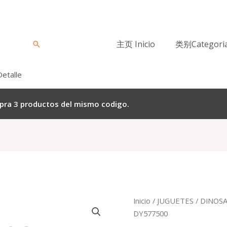
主页 Inicio
类别Categori
Buscar
Detalle
mpra 3 productos del mismo codigo.
El
El
Inicio
/
JUGUETES
/
DINOS
precio
p
DY577500
original
a