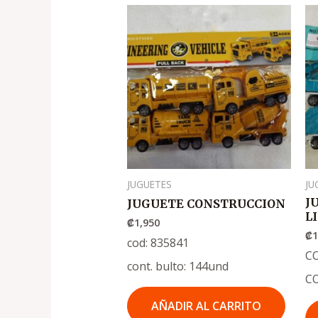
JUGUETES
JU
J
JUGUETE CONSTRUCCION
L
₡
1,950
₡
1
cod: 835841
CO
cont. bulto: 144und
C
AÑADIR AL CARRITO