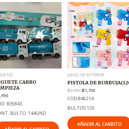
El
El
precio
precio
original
actual
era:
es:
.
.
₡2,550
₡1,700
GUETES
JUEGO DE EXTERIOR
UGUETE CARRO
PISTOLA DE BURBUJA(12
IMPIEZA
₡
2,550
₡
1,700
,950
COD:846214
D: 835843
BULTOS:120
ONT. BULTO: 144UND
AÑADIR AL CARRITO