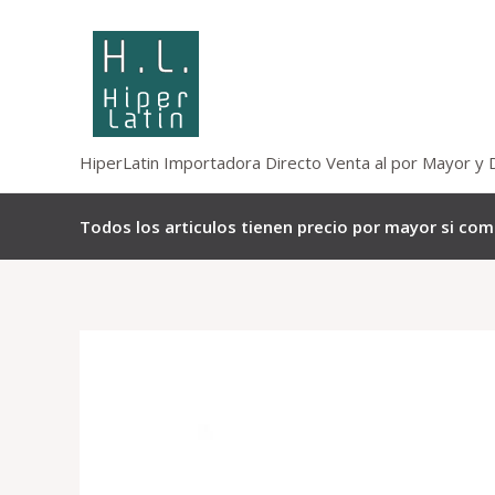
Omitir
e
ir
al
contenido
HiperLatin Importadora Directo Venta al por Mayor y 
Todos los articulos tienen precio por mayor si co