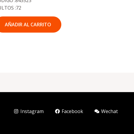
DIGO :843523
ULTOS :72
AÑADIR AL CARRITO
Instagram
Facebook
Wechat