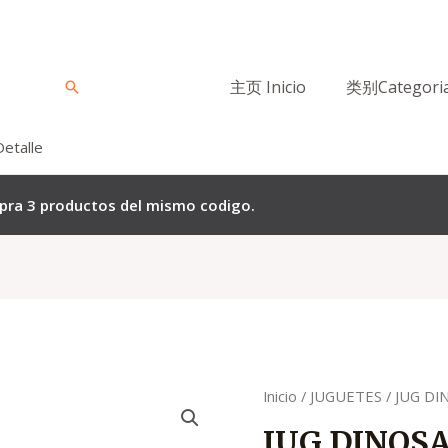
主页 Inicio
类别Categori
Buscar
Detalle
mpra 3 productos del mismo codigo.
Quantity
Inicio
/
JUGUETES
/ JUG D
JUG DINOS