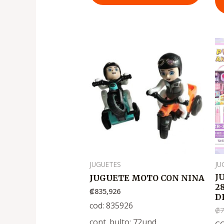
JUGUETES
JU
J
JUGUETE MOTO CON NINA
2
₡
835,926
D
cod: 835926
₡
7
cont. bulto: 72und