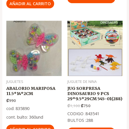
AÑADIR AL CARRITO
El
El
precio
precio
original
actual
era:
es:
.
.
₡1,100
₡750
JUGUETES
JUGUETE DE NINA
ABALORIO MARIPOSA
JUG SORPRESA
11.5*14*2CM
DINOSAURIO 9 PCS
29*9.5*29CM 545-01(288)
₡
990
₡
1,100
₡
750
cod: 835890
CODIGO :843541
cont. bulto: 360und
BULTOS :288