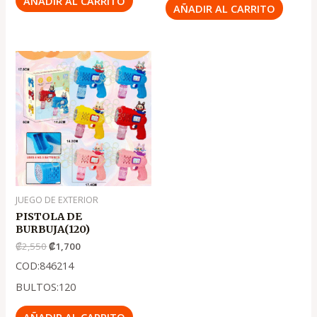
AÑADIR AL CARRITO
AÑADIR AL CARRITO
El
El
precio
precio
original
actual
era:
es:
.
.
₡2,550
₡1,700
JUEGO DE EXTERIOR
PISTOLA DE
BURBUJA(120)
₡
2,550
₡
1,700
COD:846214
BULTOS:120
AÑADIR AL CARRITO