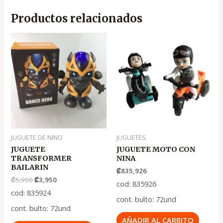
Productos relacionados
El
El
precio
precio
original
actual
era:
es:
.
.
₡5,950
₡3,950
JUGUETE DE NINO
JUGUETES
JUGUETE
JUGUETE MOTO CON
TRANSFORMER
NINA
BAILARIN
₡
835,926
₡
5,950
₡
3,950
cod: 835926
cod: 835924
cont. bulto: 72und
cont. bulto: 72und
AÑADIR AL CARRITO