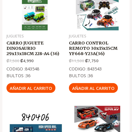
precio
precio
precio
precio
original
actual
original
actual
era:
es:
era:
es:
.
.
.
.
₡7,500
₡4,990
₡11,500
₡7,750
JUGUETES
JUGUETES
CARRO JUGUETE
CARRO CONTROL
DINOSAURIO
REMOTO 30x15x15CM
29x13x18CM 228-A4 (36)
YF668-Y23A(36)
₡
7,500
₡
4,990
₡
11,500
₡
7,750
CODIGO :843548
CODIGO :843543
BULTOS :36
BULTOS :36
AÑADIR AL CARRITO
AÑADIR AL CARRITO
El
El
El
El
precio
precio
precio
precio
original
actual
original
actual
era:
es:
era:
es:
.
.
.
.