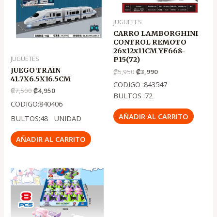
₡7,500
₡4,950
₡5,950
₡3,990
JUGUETES
CARRO LAMBORGHINI
CONTROL REMOTO
26x12x11CM YF668-
JUGUETES
P15(72)
JUEGO TRAIN
₡
5,950
₡
3,990
41.7X6.5X16.5CM
CODIGO :843547
₡
7,500
₡
4,950
BULTOS :72
CODIGO:840406
AÑADIR AL CARRITO
BULTOS:48 UNIDAD
AÑADIR AL CARRITO
El
El
precio
precio
original
actual
era:
es:
.
.
₡1,500
₡990