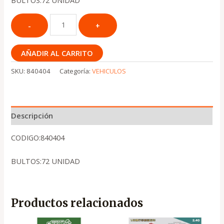
BULTOS:72 UNIDAD
AÑADIR AL CARRITO
SKU:
840404
Categoría:
VEHICULOS
Descripción
CODIGO:840404
BULTOS:72 UNIDAD
Productos relacionados
El
El
El
El