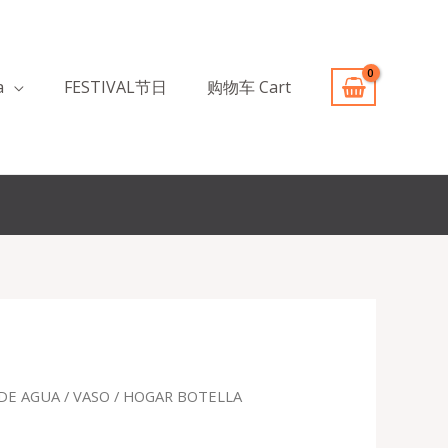
a
FESTIVAL节日
购物车 Cart
DE AGUA / VASO
/ HOGAR BOTELLA
recio
ctual