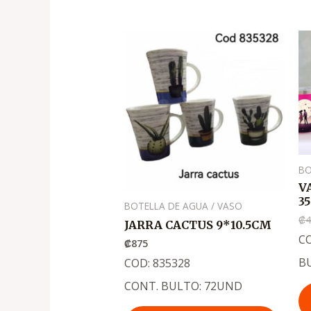
BO
V
3
BOTELLA DE AGUA / VASO
₡
4
JARRA CACTUS 9*10.5CM
C
₡
875
B
COD: 835328
CONT. BULTO: 72UND