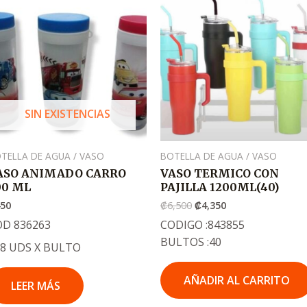
original
actual
era:
es:
.
.
₡6,500
₡4,350
SIN EXISTENCIAS
TELLA DE AGUA / VASO
BOTELLA DE AGUA / VASO
ASO ANIMADO CARRO
VASO TERMICO CON
00 ML
PAJILLA 1200ML(40)
450
₡
6,500
₡
4,350
OD 836263
CODIGO :843855
BULTOS :40
88 UDS X BULTO
AÑADIR AL CARRITO
LEER MÁS