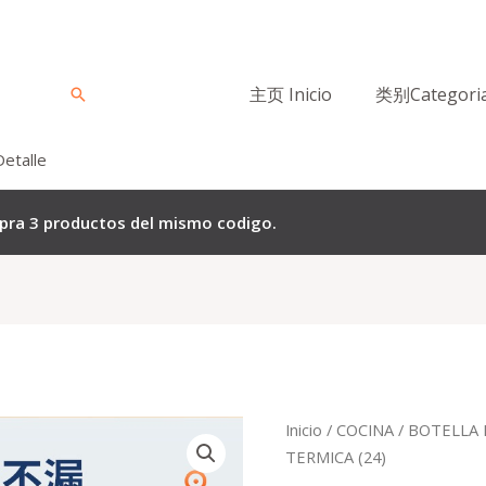
主页 Inicio
类别Categori
Buscar
Detalle
mpra 3 productos del mismo codigo.
El
El
Quantity
Inicio
/
COCINA
/
BOTELLA 
precio
p
TERMICA (24)
original
a