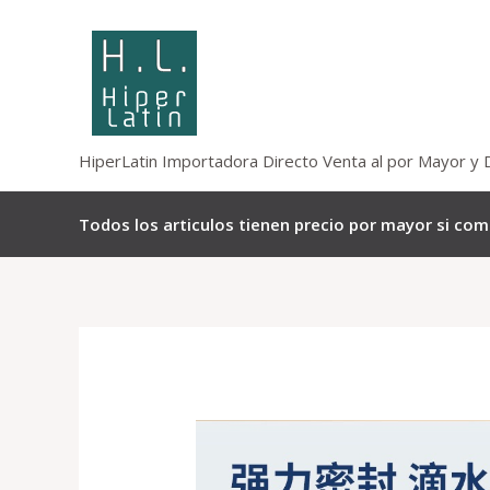
Omitir
e
ir
al
contenido
HiperLatin Importadora Directo Venta al por Mayor y 
Todos los articulos tienen precio por mayor si co