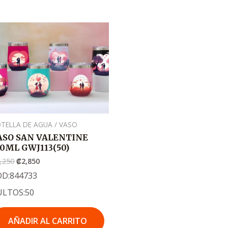
El
El
precio
precio
original
actual
era:
es:
.
.
₡4,250
₡2,850
TELLA DE AGUA / VASO
ASO SAN VALENTINE
50ML GWJ113(50)
,250
₡
2,850
OD:844733
ULTOS:50
AÑADIR AL CARRITO