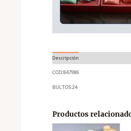
Descripción
COD:847986
BULTOS:24
Productos relacionad
El
El
precio
precio