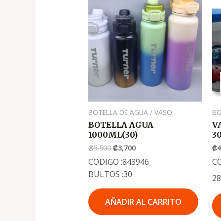
original
actual
era:
es:
.
.
₡5,500
₡3,700
BOTELLA DE AGUA / VASO
BO
BOTELLA AGUA
V
1000ML(30)
3
₡
5,500
₡
3,700
₡
CODIGO :843946
C
BULTOS :30
2
AÑADIR AL CARRITO