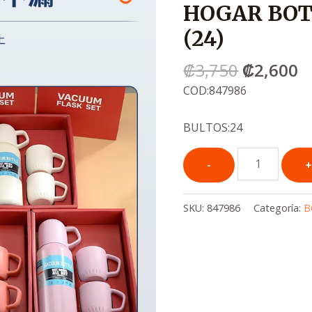
HOGAR BOT
era:
e
.
.
(24)
₡3,750
₡
₡
3,750
₡
2,600
COD:847986
BULTOS:24
SKU:
847986
Categoría:
B