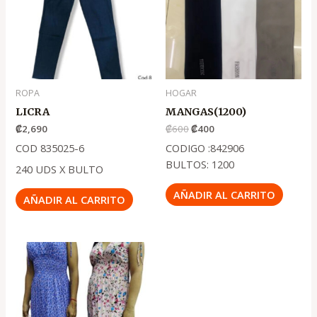
₡600
₡400
ROPA
HOGAR
LICRA
MANGAS(1200)
₡
2,690
₡
600
₡
400
COD 835025-6
CODIGO :842906
BULTOS: 1200
240 UDS X BULTO
AÑADIR AL CARRITO
AÑADIR AL CARRITO