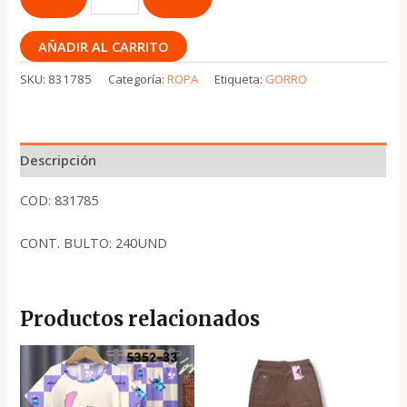
AÑADIR AL CARRITO
SKU:
831785
Categoría:
ROPA
Etiqueta:
GORRO
Descripción
COD: 831785
CONT. BULTO: 240UND
Productos relacionados
El
El
precio
precio
original
actual
era:
es: