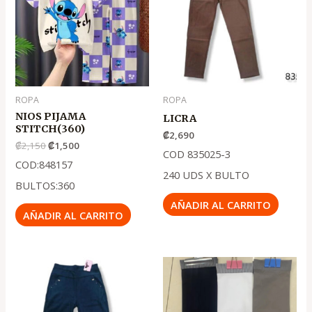
.
.
₡2,150
₡1,500
ROPA
ROPA
NIOS PIJAMA
LICRA
STITCH(360)
₡
2,690
₡
2,150
₡
1,500
COD 835025-3
COD:848157
240 UDS X BULTO
BULTOS:360
AÑADIR AL CARRITO
AÑADIR AL CARRITO
El
El
precio
precio
original
actual
era:
es:
.
.