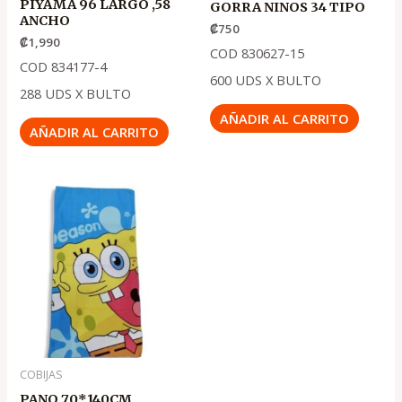
PIYAMA 96 LARGO ,58
GORRA NINOS 34 TIPO
ANCHO
₡
750
₡
1,990
COD 830627-15
COD 834177-4
600 UDS X BULTO
288 UDS X BULTO
AÑADIR AL CARRITO
AÑADIR AL CARRITO
COBIJAS
PANO 70*140CM