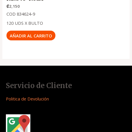
₡
2,150
COD 834624-9
120 UDS X BULTO
AÑADIR AL CARRITO
Servicio de Cliente
Politica de Devolución