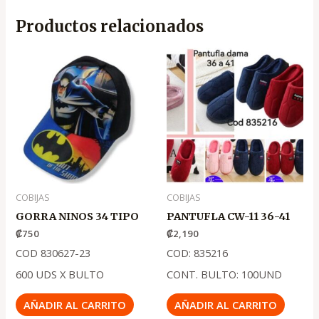
Productos relacionados
COBIJAS
COBIJAS
GORRA NINOS 34 TIPO
PANTUFLA CW-11 36-41
₡
750
₡
2,190
COD 830627-23
COD: 835216
600 UDS X BULTO
CONT. BULTO: 100UND
AÑADIR AL CARRITO
AÑADIR AL CARRITO