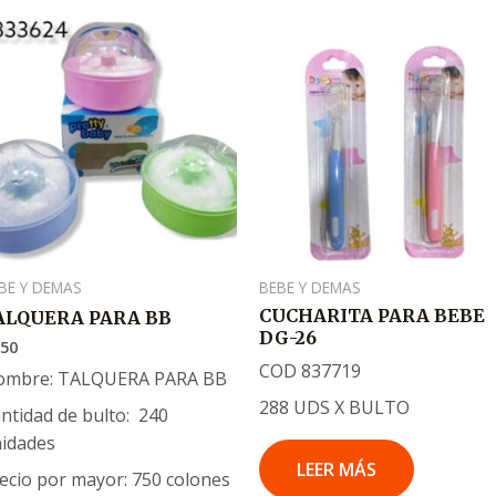
BE Y DEMAS
BEBE Y DEMAS
CUCHARITA PARA BEBE
ALQUERA PARA BB
DG-26
750
COD 837719
ombre: TALQUERA PARA BB
288 UDS X BULTO
ntidad de bulto: 240
idades
LEER MÁS
ecio por mayor: 750 colones