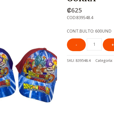
₡
625
COD:839548.4
CONT.BULTO: 600UND
SKU:
839548.4
Categoría: