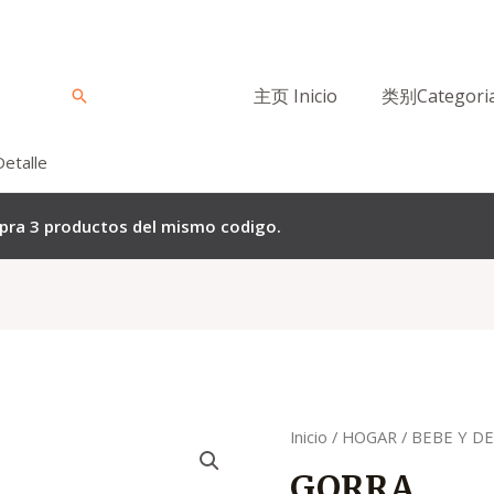
主页 Inicio
类别Categori
Buscar
Detalle
mpra 3 productos del mismo codigo.
Quantity
Inicio
/
HOGAR
/
BEBE Y D
GORRA