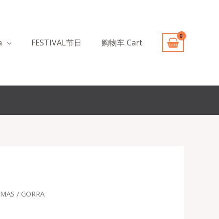
a
FESTIVAL节日
购物车 Cart
EMAS
/ GORRA