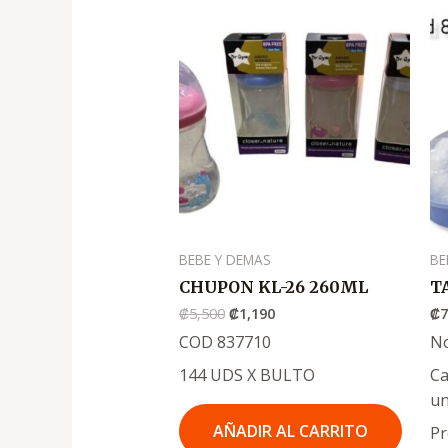
El
El
precio
precio
original
actual
era:
es:
.
.
₡5,500
₡1,190
BEBE Y DEMAS
BE
CHUPON KL-26 260ML
T
₡
5,500
₡
1,190
₡
COD 837710
N
144 UDS X BULTO
Ca
un
AÑADIR AL CARRITO
Pr