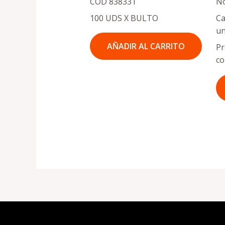
COD 838331
N
100 UDS X BULTO
Ca
un
AÑADIR AL CARRITO
Pr
co