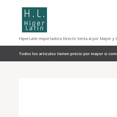
Omitir
e
ir
al
contenido
HiperLatin Importadora Directo Venta al por Mayor y 
Todos los articulos tienen precio por mayor si co