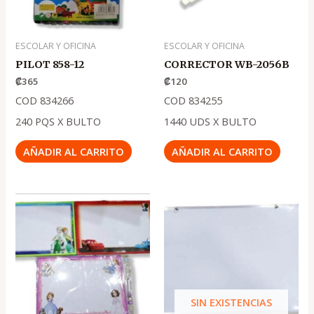
ESCOLAR Y OFICINA
ESCOLAR Y OFICINA
PILOT 858-12
CORRECTOR WB-2056B
₡
365
₡
120
COD 834266
COD 834255
240 PQS X BULTO
1440 UDS X BULTO
AÑADIR AL CARRITO
AÑADIR AL CARRITO
El
El
El
El
precio
precio
precio
precio
original
actual
original
actual
era:
es:
era:
es:
.
.
.
.
₡1,600
₡1,080
₡2,650
₡1,790
SIN EXISTENCIAS