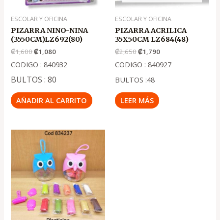
ESCOLAR Y OFICINA
ESCOLAR Y OFICINA
PIZARRA NINO-NINA
PIZARRA ACRILICA
(3550CM)LZ692(80)
35X50CM LZ684(48)
₡
1,600
₡
1,080
₡
2,650
₡
1,790
CODIGO : 840932
CODIGO : 840927
BULTOS : 80
BULTOS :48
AÑADIR AL CARRITO
LEER MÁS