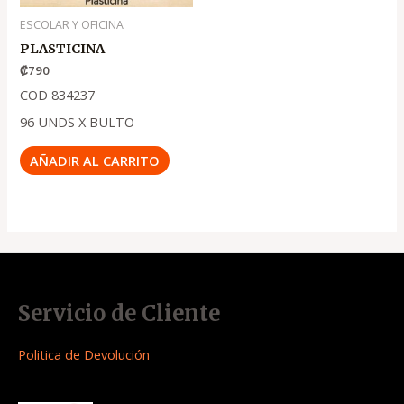
ESCOLAR Y OFICINA
PLASTICINA
₡
790
COD 834237
96 UNDS X BULTO
AÑADIR AL CARRITO
Servicio de Cliente
Politica de Devolución