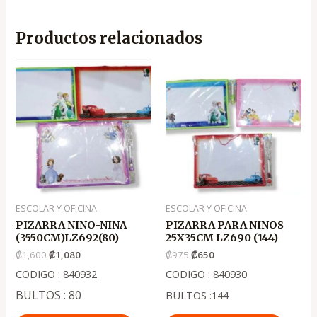
Productos relacionados
El
El
El
El
precio
precio
precio
precio
original
actual
original
actual
era:
es:
era:
es:
.
.
.
.
₡1,600
₡1,080
₡975
₡650
ESCOLAR Y OFICINA
ESCOLAR Y OFICINA
PIZARRA NINO-NINA
PIZARRA PARA NINOS
(3550CM)LZ692(80)
25X35CM LZ690 (144)
₡
1,600
₡
1,080
₡
975
₡
650
CODIGO : 840932
CODIGO : 840930
BULTOS : 80
BULTOS :144