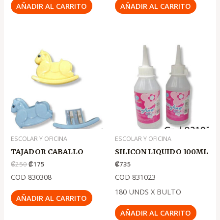
AÑADIR AL CARRITO
AÑADIR AL CARRITO
El
El
precio
precio
original
actual
era:
es:
.
.
₡250
₡175
ESCOLAR Y OFICINA
ESCOLAR Y OFICINA
TAJADOR CABALLO
SILICON LIQUIDO 100ML
₡
250
₡
175
₡
735
COD 830308
COD 831023
180 UNDS X BULTO
AÑADIR AL CARRITO
AÑADIR AL CARRITO