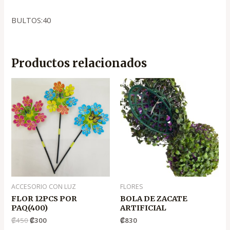
BULTOS:40
Productos relacionados
El
El
precio
precio
original
actual
era:
es:
.
.
₡450
₡300
ACCESORIO CON LUZ
FLORES
FLOR 12PCS POR
BOLA DE ZACATE
PAQ(400)
ARTIFICIAL
₡
450
₡
300
₡
830