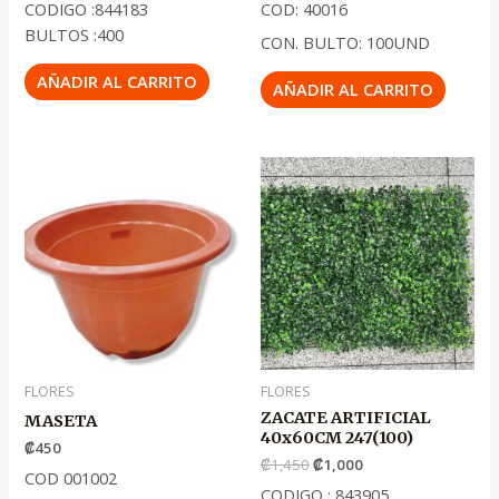
CODIGO :844183
COD: 40016
BULTOS :400
CON. BULTO: 100UND
AÑADIR AL CARRITO
AÑADIR AL CARRITO
El
El
precio
precio
original
actual
era:
es:
.
.
₡1,450
₡1,000
FLORES
FLORES
ZACATE ARTIFICIAL
MASETA
40x60CM 247(100)
₡
450
₡
1,450
₡
1,000
COD 001002
CODIGO : 843905