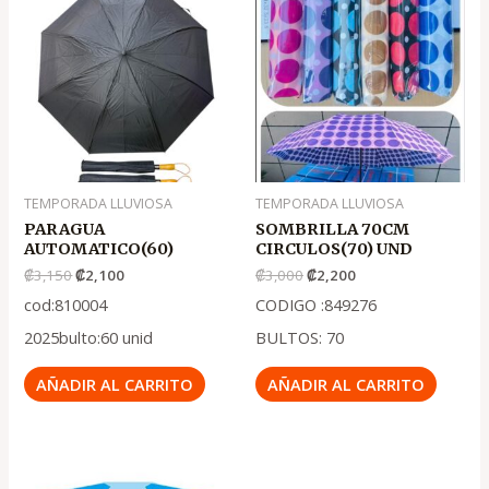
original
actual
original
actual
era:
es:
era:
es:
.
.
.
.
₡3,150
₡2,100
₡3,000
₡2,200
TEMPORADA LLUVIOSA
TEMPORADA LLUVIOSA
PARAGUA
SOMBRILLA 70CM
AUTOMATICO(60)
CIRCULOS(70) UND
₡
3,150
₡
2,100
₡
3,000
₡
2,200
cod:810004
CODIGO :849276
2025bulto:60 unid
BULTOS: 70
AÑADIR AL CARRITO
AÑADIR AL CARRITO
El
El
precio
precio