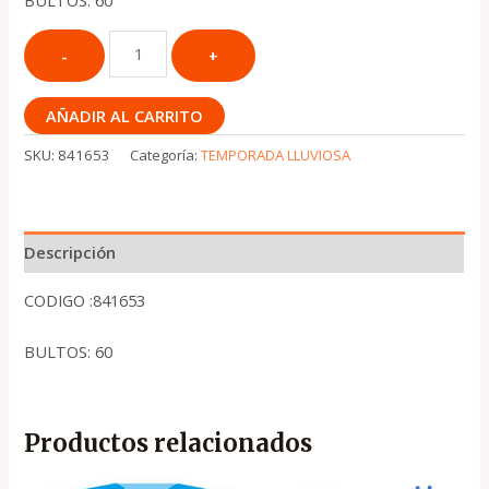
BULTOS: 60
AÑADIR AL CARRITO
SKU:
841653
Categoría:
TEMPORADA LLUVIOSA
Descripción
CODIGO :841653
BULTOS: 60
Productos relacionados
El
El
El
El