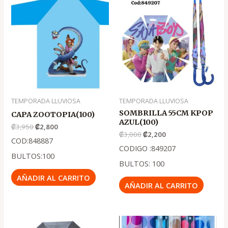
precio
precio
precio
precio
original
actual
original
actual
era:
es:
era:
es:
.
.
.
.
₡3,950
₡2,800
₡3,000
₡2,200
TEMPORADA LLUVIOSA
TEMPORADA LLUVIOSA
SOMBRILLA 55CM KPOP
CAPA ZOOTOPIA(100)
AZUL(100)
₡
3,950
₡
2,800
₡
3,000
₡
2,200
COD:848887
CODIGO :849207
BULTOS:100
BULTOS: 100
AÑADIR AL CARRITO
AÑADIR AL CARRITO
El
El
El
El
precio
precio
precio
precio