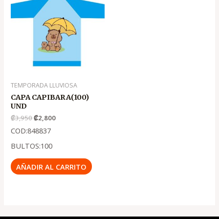
original
actual
era:
es:
.
.
₡3,950
₡2,800
TEMPORADA LLUVIOSA
CAPA CAPIBARA(100)
UND
₡
3,950
₡
2,800
COD:848837
BULTOS:100
AÑADIR AL CARRITO