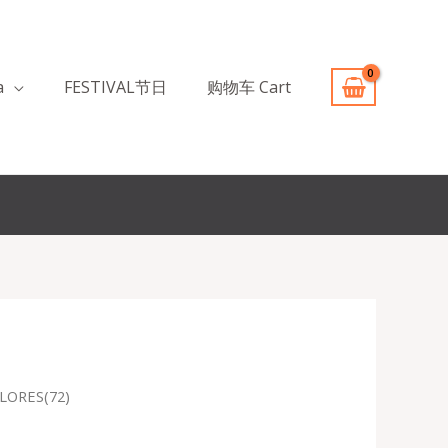
a
FESTIVAL节日
购物车 Cart
FLORES(72)
recio
ctual