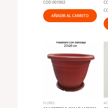
COD 001002
CO
C
AÑADIR AL CARRITO
FLORES
AC