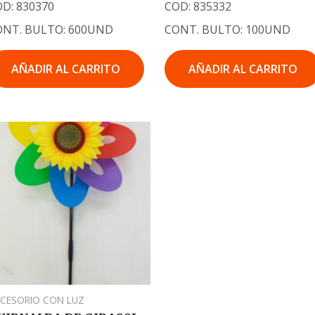
D: 830370
COD: 835332
ONT. BULTO: 600UND
CONT. BULTO: 100UND
AÑADIR AL CARRITO
AÑADIR AL CARRITO
El
El
precio
precio
original
actual
era:
es:
.
.
₡900
₡600
CESORIO CON LUZ