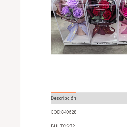
Descripción
COD:849628
BULTOS:72