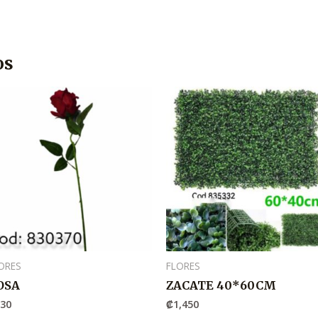
os
ORES
FLORES
OSA
ZACATE 40*60CM
530
₡
1,450