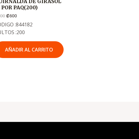
UIRNALDA DE GIRASOL
2 POR PAQ(200)
900
₡
600
DIGO :844182
ULTOS :200
AÑADIR AL CARRITO