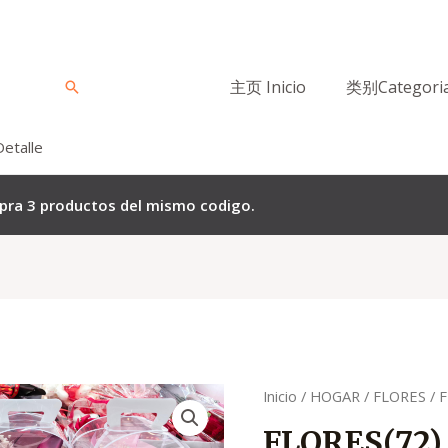
主页 Inicio
类别Categori
Buscar
Detalle
mpra 3 productos del mismo codigo.
El
El
Quantity
Inicio
/
HOGAR
/
FLORES
/ 
precio
p
FLORES(72)
original
a