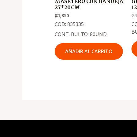
MASETERO CON BANDEJA
G
27*20CM
1
₡
1,350
₡
COD: 835335
CO
B
CONT. BULTO: 80UND
AÑADIR AL CARRITO