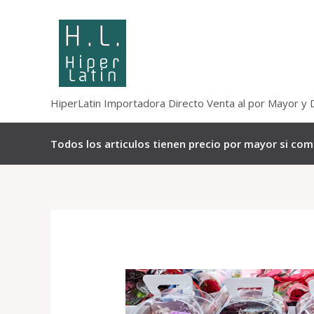
Omitir
e
ir
al
contenido
HiperLatin Importadora Directo Venta al por Mayor y 
Todos los articulos tienen precio por mayor si co