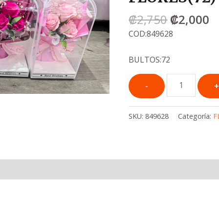
era:
e
₡
2,750
₡
2,000
.
.
₡2,750
₡
COD:849628
BULTOS:72
SKU:
849628
Categoría:
F