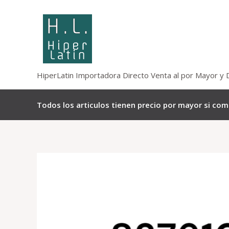
Omitir
e
ir
al
contenido
HiperLatin Importadora Directo Venta al por Mayor y 
Todos los articulos tienen precio por mayor si co