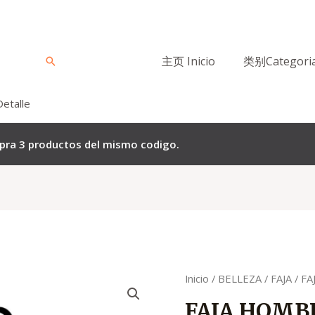
主页 Inicio
类别Categori
Buscar
Detalle
mpra 3 productos del mismo codigo.
El
El
Quantity
Inicio
/
BELLEZA
/
FAJA
/ F
precio
pre
FAJA HOMB
original
act