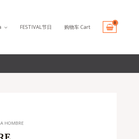
a
FESTIVAL节日
购物车 Cart
AJA HOMBRE
cio
RE
ual