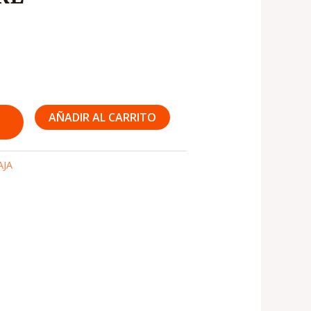
00
AÑADIR AL CARRITO
AJA