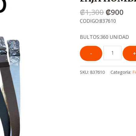
era:
es:
₡
1,300
₡
900
.
.
₡1,300
₡9
CODIGO:837610
BULTOS:360 UNIDAD
SKU:
837610
Categoría:
F