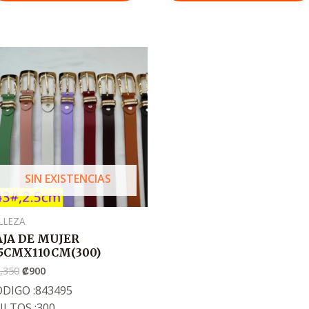
El
El
precio
precio
original
actual
era:
es:
.
.
₡1,350
₡900
SIN EXISTENCIAS
LLEZA
AJA DE MUJER
.5CMX110CM(300)
,350
₡
900
DIGO :843495
ULTOS :300