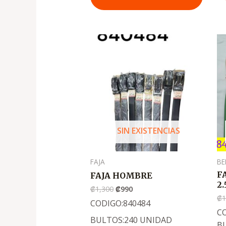
El
El
precio
precio
original
actual
era:
es:
.
.
₡1,300
₡990
SIN EXISTENCIAS
FAJA
BE
F
FAJA HOMBRE
2
₡
1,300
₡
990
₡
1
CODIGO:840484
CO
BULTOS:240 UNIDAD
B