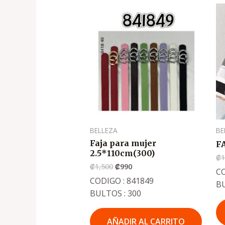
El
El
precio
precio
original
actual
era:
es:
.
.
₡1,500
₡990
BELLEZA
BE
Faja para mujer
F
2.5*110cm(300)
₡
1
₡
1,500
₡
990
CO
CODIGO : 841849
B
BULTOS : 300
AÑADIR AL CARRITO